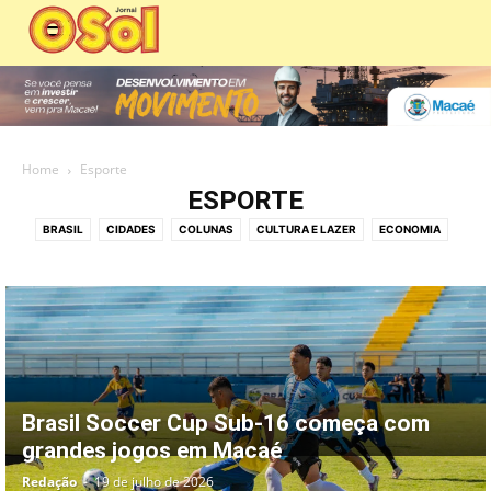
Home
Esporte
ESPORTE
BRASIL
CIDADES
COLUNAS
CULTURA E LAZER
ECONOMIA
ECONOMIA E COMÉRCIO
EDIÇÕES DIGITAIS
EDITORIAS
EDUCAÇÃO
EMPREGO
ESPIRITUALIDADE
ESPORTE
MEIO AMBIENTE
MOBILIDADE URBANA
PANORAMA POLÍTICO
PATROCINADO
POLICIAL
POLÍTICA
SAÚDE
SERVIÇOS PÚBLICOS
SOCIAL
TECNOLOGIA
VÍDEO
Brasil Soccer Cup Sub-16 começa com
grandes jogos em Macaé
Redação
-
19 de julho de 2026