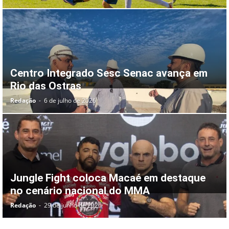
Centro Integrado Sesc Senac avança em
Rio das Ostras
Redação
-
6 de julho de 2026
Jungle Fight coloca Macaé em destaque
no cenário nacional do MMA
Redação
-
29 de junho de 2026