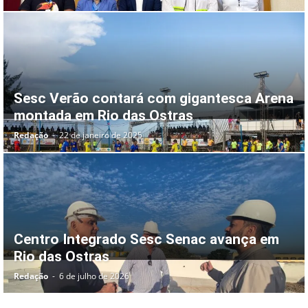
Sesc Verão contará com gigantesca Arena
montada em Rio das Ostras
Redação
-
22 de janeiro de 2025
Centro Integrado Sesc Senac avança em
Rio das Ostras
Redação
-
6 de julho de 2026