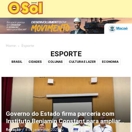
Home
Esporte
ESPORTE
BRASIL
CIDADES
COLUNAS
CULTURA E LAZER
ECONOMIA
ECONOMIA E COMÉRCIO
EDIÇÕES DIGITAIS
EDITORIAS
EDUCAÇÃO
EMPREGO
ESPIRITUALIDADE
ESPORTE
MEIO AMBIENTE
MOBILIDADE URBANA
PANORAMA POLÍTICO
PATROCINADO
POLICIAL
POLÍTICA
SAÚDE
SERVIÇOS PÚBLICOS
SOCIAL
TECNOLOGIA
VÍDEO
Governo do Estado firma parceria com
Instituto Benjamin Constant para ampliar...
Redação
-
8 de janeiro de 2025