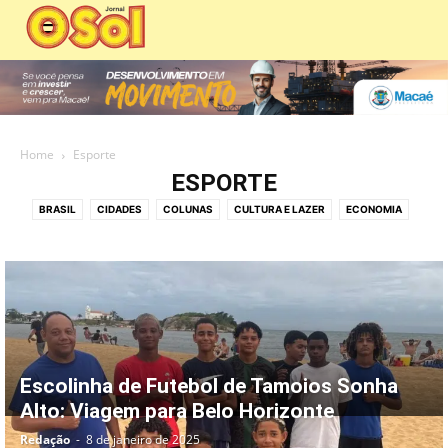
Home
Esporte
ESPORTE
BRASIL
CIDADES
COLUNAS
CULTURA E LAZER
ECONOMIA
ECONOMIA E COMÉRCIO
EDIÇÕES DIGITAIS
EDITORIAS
EDUCAÇÃO
EMPREGO
ESPIRITUALIDADE
ESPORTE
MEIO AMBIENTE
MOBILIDADE URBANA
PANORAMA POLÍTICO
PATROCINADO
POLICIAL
POLÍTICA
SAÚDE
SERVIÇOS PÚBLICOS
SOCIAL
TECNOLOGIA
VÍDEO
Escolinha de Futebol de Tamoios Sonha
Alto: Viagem para Belo Horizonte
Redação
-
8 de janeiro de 2025