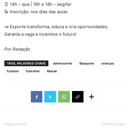
⏰ 14h – qua | 16h e 18h – seg/ter
📝 Inscrição: nos dias das aulas
📣 Esporte transforma, educa e cria oportunidades.
Garanta a vaga e incentive o futuro!
Por Redação
TAGS, PALAVRAS-CHAVE
adolescente
Basquete
crianças
Futebol
futevôlei
Macaé
Artigo anterior
Próximo artigo