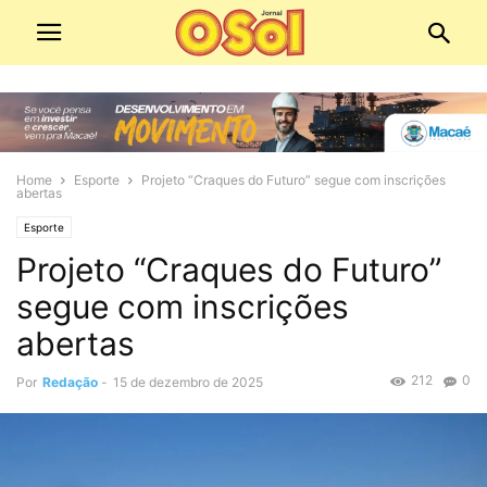
Home
Esporte
Projeto “Craques do Futuro” segue com inscrições
abertas
Esporte
Projeto “Craques do Futuro”
segue com inscrições
abertas
212
0
Por
Redação
-
15 de dezembro de 2025