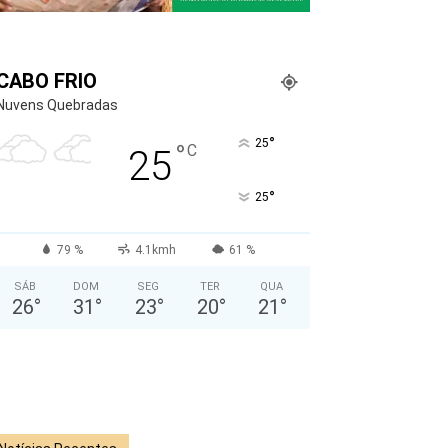
CABO FRIO
Nuvens Quebradas
°
25
°
C
25
°
25
79 %
4.1kmh
61 %
SÁB
DOM
SEG
TER
QUA
26
°
31
°
23
°
20
°
21
°