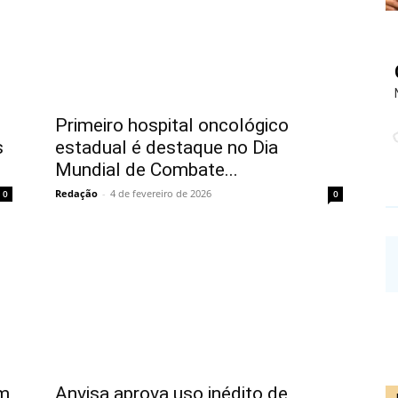
Primeiro hospital oncológico
s
estadual é destaque no Dia
Mundial de Combate...
Redação
-
4 de fevereiro de 2026
0
0
em
Anvisa aprova uso inédito de