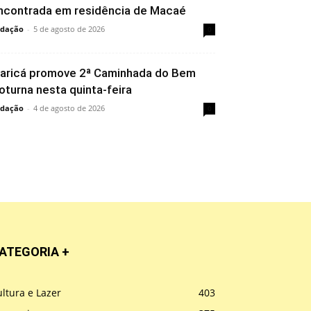
ncontrada em residência de Macaé
dação
-
5 de agosto de 2026
0
aricá promove 2ª Caminhada do Bem
oturna nesta quinta-feira
dação
-
4 de agosto de 2026
0
ATEGORIA +
ltura e Lazer
403