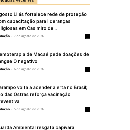
Notícias Recentes
gosto Lilás fortalece rede de proteção
om capacitação para lideranças
eligiosas em Casimiro de...
dação
-
7 de agosto de 2026
0
emoterapia de Macaé pede doações de
angue O negativo
dação
-
6 de agosto de 2026
0
arampo volta a acender alerta no Brasil;
io das Ostras reforça vacinação
reventiva
dação
-
5 de agosto de 2026
0
uarda Ambiental resgata capivara