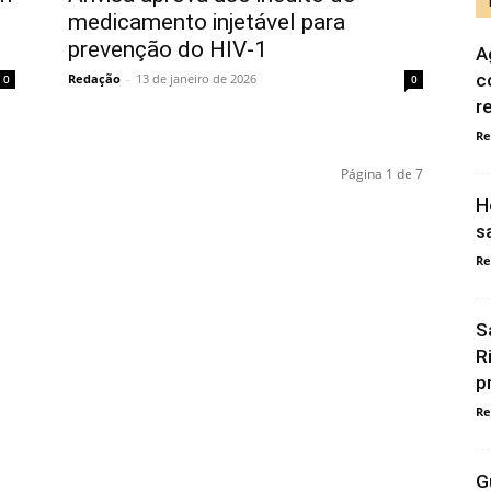
medicamento injetável para
prevenção do HIV-1
A
c
Redação
-
13 de janeiro de 2026
0
0
r
Re
Página 1 de 7
H
s
Re
S
R
p
Re
G