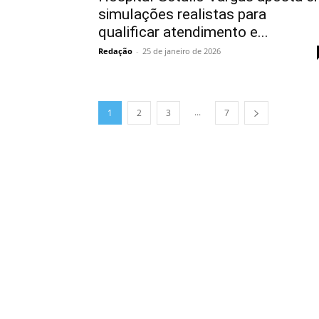
simulações realistas para
qualificar atendimento e...
Redação
-
25 de janeiro de 2026
...
1
2
3
7