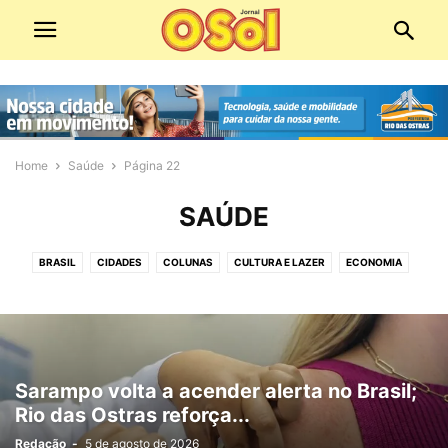
Home
Saúde
Página 22
SAÚDE
BRASIL
CIDADES
COLUNAS
CULTURA E LAZER
ECONOMIA
ECONOMIA E COMÉRCIO
EDIÇÕES DIGITAIS
EDITORIAS
EDUCAÇÃO
EMPREGO
ESPIRITUALIDADE
ESPORTE
MEIO AMBIENTE
MOBILIDADE URBANA
PANORAMA POLÍTICO
PATROCINADO
POLICIAL
POLÍTICA
SAÚDE
SERVIÇOS PÚBLICOS
SOCIAL
Sarampo volta a acender alerta no Brasil;
TECNOLOGIA
VÍDEO
Rio das Ostras reforça...
Redação
-
5 de agosto de 2026