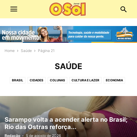
Home
Saúde
Página 21
SAÚDE
BRASIL
CIDADES
COLUNAS
CULTURA E LAZER
ECONOMIA
ECONOMIA E COMÉRCIO
EDIÇÕES DIGITAIS
EDITORIAS
EDUCAÇÃO
EMPREGO
ESPIRITUALIDADE
ESPORTE
MEIO AMBIENTE
MOBILIDADE URBANA
PANORAMA POLÍTICO
PATROCINADO
POLICIAL
POLÍTICA
SAÚDE
SERVIÇOS PÚBLICOS
SOCIAL
Sarampo volta a acender alerta no Brasil;
TECNOLOGIA
VÍDEO
Rio das Ostras reforça...
Redação
-
5 de agosto de 2026