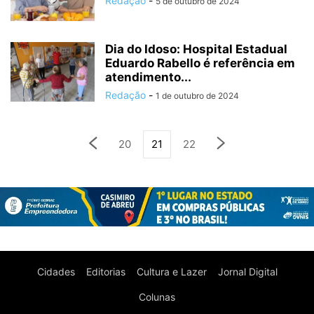
Redação
-
5 de outubro de 2024
Dia do Idoso: Hospital Estadual
Eduardo Rabello é referência em
atendimento...
Redação
-
1 de outubro de 2024
20
21
22
Cidades
Editorias
Cultura e Lazer
Jornal Digital
Colunas