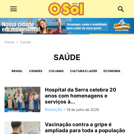
Home
Saúde
SAÚDE
BRASIL
CIDADES
COLUNAS
CULTURA E LAZER
ECONOMIA
ECONOMIA E COMÉRCIO
EDIÇÕES DIGITAIS
EDITORIAS
EDUCAÇÃO
EMPREGO
ESPIRITUALIDADE
ESPORTE
MEIO AMBIENTE
Hospital da Serra celebra 20
anos com homenagens e
MOBILIDADE URBANA
PANORAMA POLÍTICO
PATROCINADO
serviços à...
POLICIAL
POLÍTICA
SAÚDE
SERVIÇOS PÚBLICOS
SOCIAL
Redação
-
18 de julho de 2026
TECNOLOGIA
VÍDEO
Vacinação contra a gripe é
ampliada para toda a população