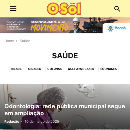
Home
Saúde
SAÚDE
BRASIL
CIDADES
COLUNAS
CULTURA E LAZER
ECONOMIA
ECONOMIA E COMÉRCIO
EDIÇÕES DIGITAIS
EDITORIAS
EDUCAÇÃO
EMPREGO
ESPIRITUALIDADE
ESPORTE
MEIO AMBIENTE
MOBILIDADE URBANA
PANORAMA POLÍTICO
PATROCINADO
POLICIAL
POLÍTICA
SAÚDE
SERVIÇOS PÚBLICOS
SOCIAL
Odontologia: rede pública municipal segue
TECNOLOGIA
VÍDEO
em ampliação
Redação
-
10 de março de 2025