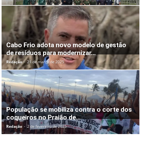
Cabo Frio adota novo modelo de gestão
de resíduos para modernizar...
Redação
-
21 de março de 2025
População se mobiliza contra o corte dos
coqueiros no Praião de...
Redação
-
2 de fevereiro de 2025