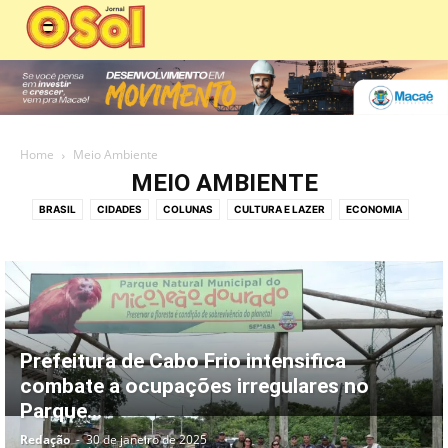
Home
Meio Ambiente
MEIO AMBIENTE
BRASIL
CIDADES
COLUNAS
CULTURA E LAZER
ECONOMIA
ECONOMIA E COMÉRCIO
EDIÇÕES DIGITAIS
EDITORIAS
EDUCAÇÃO
EMPREGO
ESPIRITUALIDADE
ESPORTE
MEIO AMBIENTE
MOBILIDADE URBANA
PANORAMA POLÍTICO
PATROCINADO
POLICIAL
POLÍTICA
SAÚDE
SERVIÇOS PÚBLICOS
SOCIAL
TECNOLOGIA
VÍDEO
Prefeitura de Cabo Frio intensifica
combate a ocupações irregulares no
Parque...
Redação
-
30 de janeiro de 2025