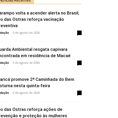
Notícias Recentes
arampo volta a acender alerta no Brasil;
io das Ostras reforça vacinação
reventiva
dação
-
5 de agosto de 2026
0
uarda Ambiental resgata capivara
ncontrada em residência de Macaé
dação
-
5 de agosto de 2026
0
aricá promove 2ª Caminhada do Bem
oturna nesta quinta-feira
dação
-
4 de agosto de 2026
0
io das Ostras reforça ações de
revenção e proteção às mulheres