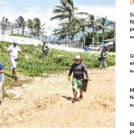
S
R
p
Re
G
e
Re
M
N
Re
R
p