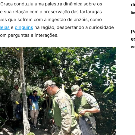
 Graça conduziu uma palestra dinâmica sobre os
d
 e sua relação com a preservação das tartarugas
Re
ies que sofrem com a ingestão de anzóis, como
leias
e
pinguins
na região, despertando a curiosidade
P
com perguntas e interações.
e
Re