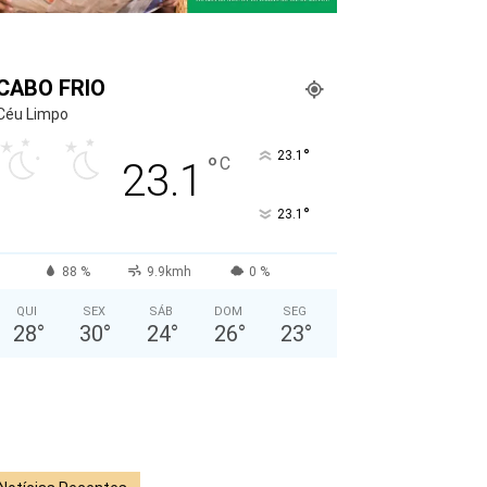
CABO FRIO
Céu Limpo
°
23.1
°
C
23.1
°
23.1
88 %
9.9kmh
0 %
QUI
SEX
SÁB
DOM
SEG
28
°
30
°
24
°
26
°
23
°