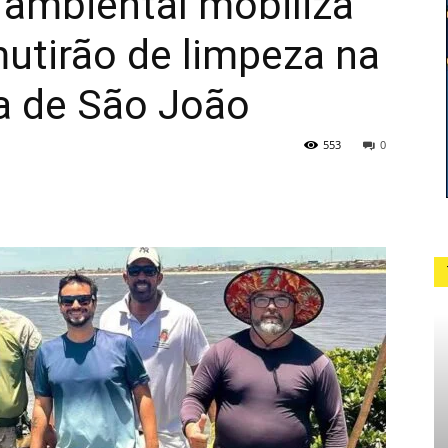
 ambiental mobiliza
utirão de limpeza na
a de São João
553
0