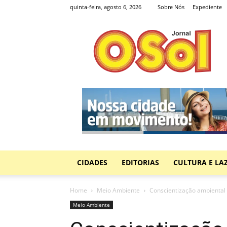
quinta-feira, agosto 6, 2026
Sobre Nós
Expediente
Jornal
O
Sol
CIDADES
EDITORIAS
CULTURA E LA
Home
Meio Ambiente
Conscientização ambiental 
Meio Ambiente