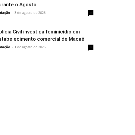
urante o Agosto...
dação
-
3 de agosto de 2026
0
olícia Civil investiga feminicídio em
stabelecimento comercial de Macaé
dação
-
1 de agosto de 2026
0