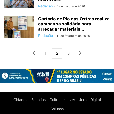
Redação
-
4 de março de 2026
Cartório de Rio das Ostras realiza
campanha solidária para
arrecadar materiais...
Redação
-
11 de fevereiro de 2026
1
2
3
Cidades
Editorias
Cultura e Lazer
Jornal Digital
Colunas