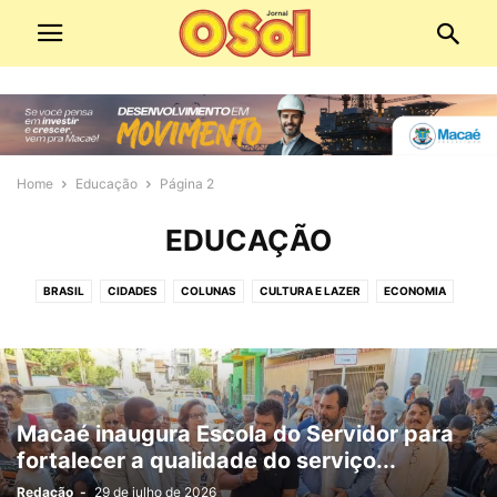
Home
Educação
Página 2
EDUCAÇÃO
BRASIL
CIDADES
COLUNAS
CULTURA E LAZER
ECONOMIA
ECONOMIA E COMÉRCIO
EDIÇÕES DIGITAIS
EDITORIAS
EDUCAÇÃO
EMPREGO
ESPIRITUALIDADE
ESPORTE
MEIO AMBIENTE
MOBILIDADE URBANA
PANORAMA POLÍTICO
PATROCINADO
POLICIAL
POLÍTICA
SAÚDE
SERVIÇOS PÚBLICOS
SOCIAL
Macaé inaugura Escola do Servidor para
TECNOLOGIA
VÍDEO
fortalecer a qualidade do serviço...
Redação
-
29 de julho de 2026