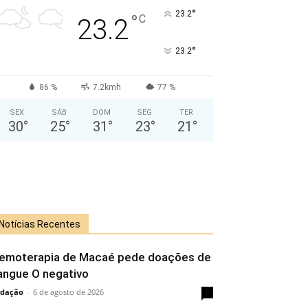
°
23.2
°
C
23.2
°
23.2
86 %
7.2kmh
77 %
SEX
SÁB
DOM
SEG
TER
30
°
25
°
31
°
23
°
21
°
Notícias Recentes
emoterapia de Macaé pede doações de
angue O negativo
dação
-
6 de agosto de 2026
0