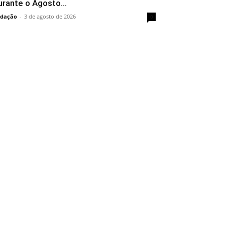
urante o Agosto...
dação
-
3 de agosto de 2026
0