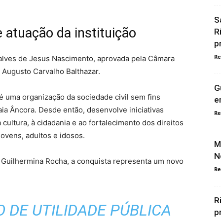
S
 atuação da instituição
R
p
Re
çalves de Jesus Nascimento, aprovada pela Câmara
s Augusto Carvalho Balthazar.
G
uma organização da sociedade civil sem fins
e
raia Âncora. Desde então, desenvolve iniciativas
Re
cultura, à cidadania e ao fortalecimento dos direitos
jovens, adultos e idosos.
M
N
ra Guilhermina Rocha, a conquista representa um novo
Re
R
O DE UTILIDADE PÚBLICA
p