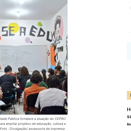
H
s
dade Pública fortalece a atuação do CEPRO
ara ampliar projetos de educação, cultura e
Re
 Foto : Divulgação/ assessoria de imprensa