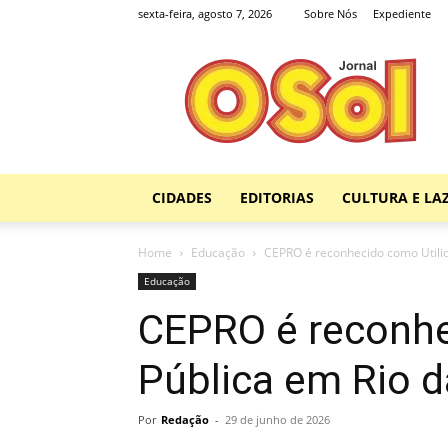
sexta-feira, agosto 7, 2026
Sobre Nós
Expediente
Jornal
O
Sol
CIDADES
EDITORIAS
CULTURA E LA
Home
Educação
CEPRO é reconhecido como Utilid
Educação
CEPRO é reconhe
Pública em Rio d
Por
Redação
-
29 de junho de 2026