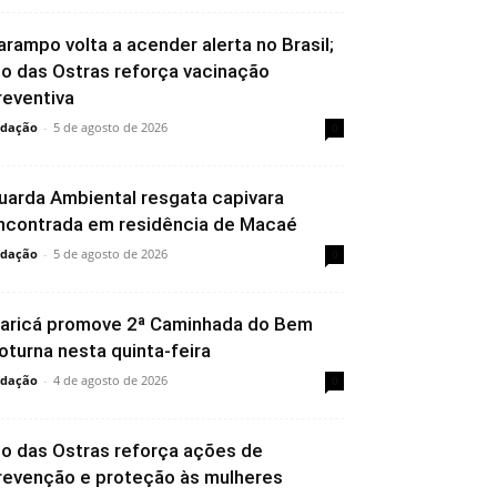
arampo volta a acender alerta no Brasil;
io das Ostras reforça vacinação
reventiva
dação
-
5 de agosto de 2026
0
uarda Ambiental resgata capivara
ncontrada em residência de Macaé
dação
-
5 de agosto de 2026
0
aricá promove 2ª Caminhada do Bem
oturna nesta quinta-feira
dação
-
4 de agosto de 2026
0
io das Ostras reforça ações de
revenção e proteção às mulheres