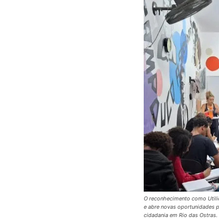
O reconhecimento como Utili
e abre novas oportunidades p
cidadania em Rio das Ostras.