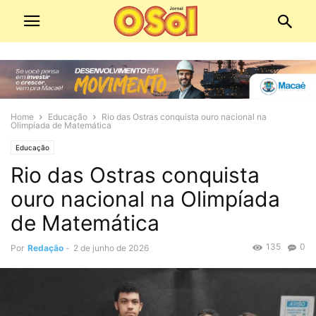
Home
Educação
Rio das Ostras conquista ouro nacional na
Olimpíada de Matemática
Educação
Rio das Ostras conquista
ouro nacional na Olimpíada
de Matemática
135
0
Por
Redação
-
2 de junho de 2026