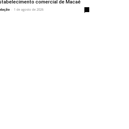
stabelecimento comercial de Macaé
dação
-
1 de agosto de 2026
0