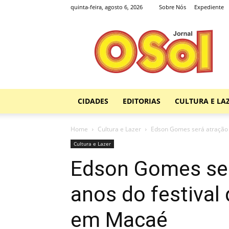
quinta-feira, agosto 6, 2026
Sobre Nós
Expediente
Jornal
O
Sol
CIDADES
EDITORIAS
CULTURA E LA
Home
Cultura e Lazer
Edson Gomes será atração d
Cultura e Lazer
Edson Gomes ser
anos do festival
em Macaé