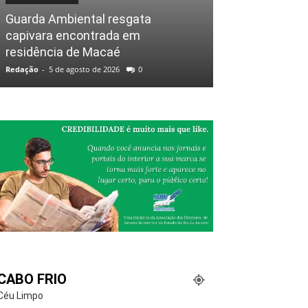
Guarda Ambiental resgata
capivara encontrada em
residência de Macaé
Redação
-
5 de agosto de 2026
0
CABO FRIO
Céu Limpo