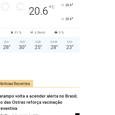
°
20.6
°
C
20.6
°
20.6
91 %
6.5kmh
9 %
QUI
SEX
SÁB
DOM
SEG
28
°
30
°
25
°
28
°
23
°
Notícias Recentes
arampo volta a acender alerta no Brasil;
io das Ostras reforça vacinação
reventiva