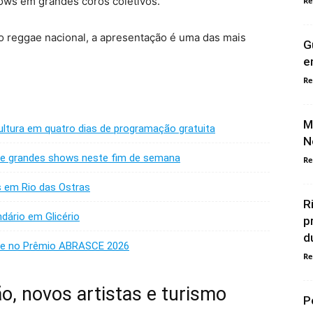
ows em grandes coros coletivos.
Re
 o reggae nacional, a apresentação é uma das mais
G
e
Re
M
ultura em quatro dias de programação gratuita
N
a e grandes shows neste fim de semana
Re
as em Rio das Ostras
R
dário em Glicério
p
d
nze no Prêmio ABRASCE 2026
Re
ão, novos artistas e turismo
P