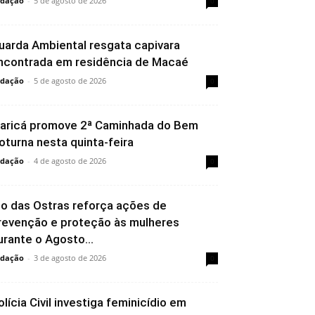
dação
-
5 de agosto de 2026
0
uarda Ambiental resgata capivara
ncontrada em residência de Macaé
dação
-
5 de agosto de 2026
0
aricá promove 2ª Caminhada do Bem
oturna nesta quinta-feira
dação
-
4 de agosto de 2026
0
io das Ostras reforça ações de
revenção e proteção às mulheres
urante o Agosto...
dação
-
3 de agosto de 2026
0
olícia Civil investiga feminicídio em