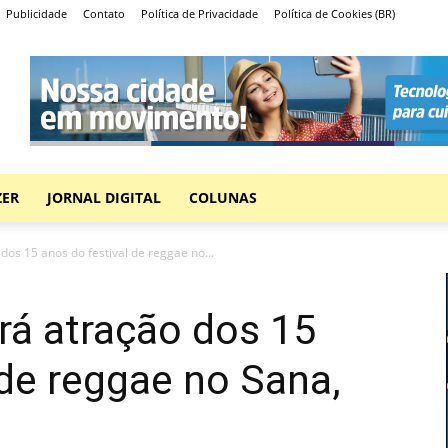
Publicidade
Contato
Política de Privacidade
Política de Cookies (BR)
ZER
JORNAL DIGITAL
COLUNAS
os 15 anos do festival de reggae no...
á atração dos 15
 de reggae no Sana,