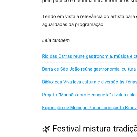
pelo público e costumam transformar os sh
Tendo em vista a relevância do artista para
aguardadas da programação.
Leia também
Rio das Ostras reúne gastronomia, música e c
Barra de São João reúne gastronomia, cultur
Biblioteca Viva leva cultura e diversão às féri
Projeto “Manhãs com Henriqueta” divulga calen
Exposição de Monique Poubel conquista Bro
🌿 Festival mistura tradiç