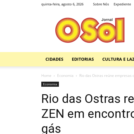
quinta-feira, agosto 6, 2026
Sobre Nós
Expediente
Jornal
O
Sol
CIDADES
EDITORIAS
CULTURA E LA
Home
Economia
Rio das Ostras reúne empresas d
Economia
Rio das Ostras 
ZEN em encontro
gás