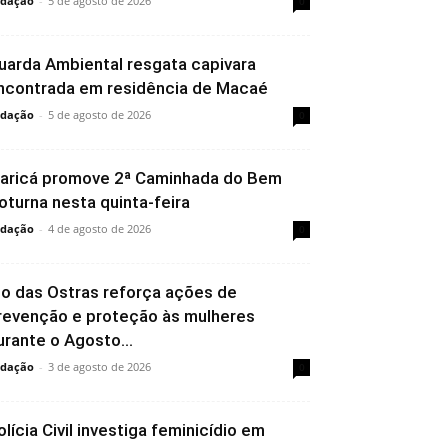
dação
-
5 de agosto de 2026
0
uarda Ambiental resgata capivara
ncontrada em residência de Macaé
dação
-
5 de agosto de 2026
0
aricá promove 2ª Caminhada do Bem
oturna nesta quinta-feira
dação
-
4 de agosto de 2026
0
io das Ostras reforça ações de
revenção e proteção às mulheres
urante o Agosto...
dação
-
3 de agosto de 2026
0
olícia Civil investiga feminicídio em