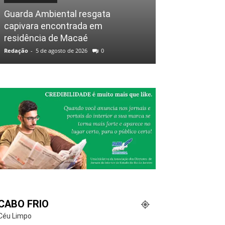
Guarda Ambiental resgata
capivara encontrada em
residência de Macaé
Redação
-
5 de agosto de 2026
0
CABO FRIO
Céu Limpo