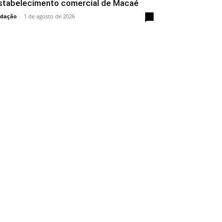
stabelecimento comercial de Macaé
dação
-
1 de agosto de 2026
0