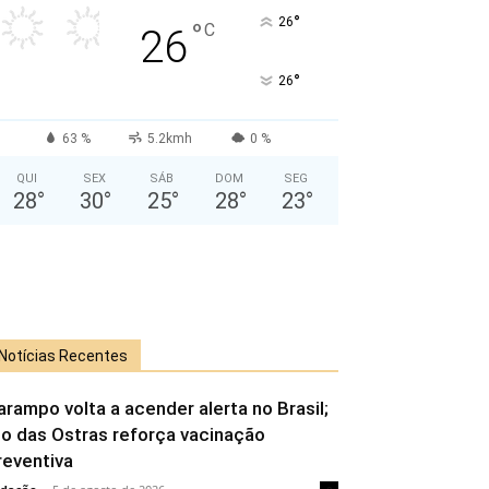
°
26
°
C
26
°
26
63 %
5.2kmh
0 %
QUI
SEX
SÁB
DOM
SEG
28
°
30
°
25
°
28
°
23
°
Notícias Recentes
arampo volta a acender alerta no Brasil;
io das Ostras reforça vacinação
reventiva