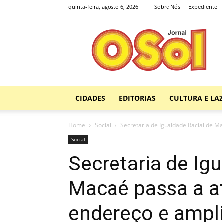
quinta-feira, agosto 6, 2026
Sobre Nós
Expediente
Jornal
O
Sol
CIDADES
EDITORIAS
CULTURA E LA
Home
Social
Secretaria de Igualdade Racial de M
Social
Secretaria de Ig
Macaé passa a a
endereço e ampl