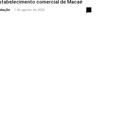
stabelecimento comercial de Macaé
dação
-
1 de agosto de 2026
0