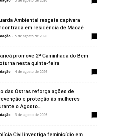
dação
-
5 de agosto de 2026
0
uarda Ambiental resgata capivara
ncontrada em residência de Macaé
dação
-
5 de agosto de 2026
0
aricá promove 2ª Caminhada do Bem
oturna nesta quinta-feira
dação
-
4 de agosto de 2026
0
io das Ostras reforça ações de
revenção e proteção às mulheres
urante o Agosto...
dação
-
3 de agosto de 2026
0
olícia Civil investiga feminicídio em