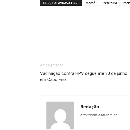
TAGS, PALAVRAS-CHAVE
Macaé
Prefeitura
rac
Artigo anterior
Vacinação contra HPV segue até 30 de junho
em Cabo Frio
Redação
http://jornalosol.com.br