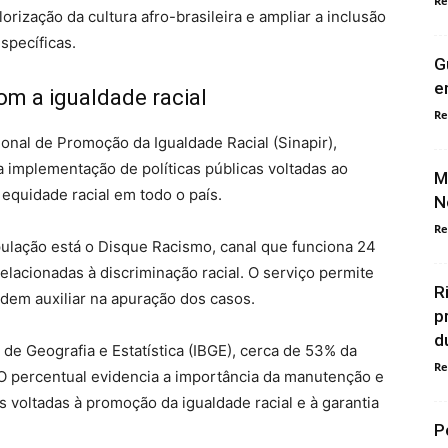
Re
lorização da cultura afro-brasileira e ampliar a inclusão
specíficas.
G
e
m a igualdade racial
Re
nal de Promoção da Igualdade Racial (Sinapir),
a implementação de políticas públicas voltadas ao
M
equidade racial em todo o país.
N
Re
pulação está o Disque Racismo, canal que funciona 24
relacionadas à discriminação racial. O serviço permite
R
dem auxiliar na apuração dos casos.
p
d
 de Geografia e Estatística (IBGE), cerca de 53% da
Re
O percentual evidencia a importância da manutenção e
 voltadas à promoção da igualdade racial e à garantia
P