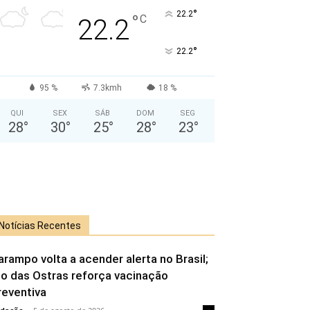
°
22.2
°
C
22.2
°
22.2
95 %
7.3kmh
18 %
QUI
SEX
SÁB
DOM
SEG
28
°
30
°
25
°
28
°
23
°
Notícias Recentes
arampo volta a acender alerta no Brasil;
io das Ostras reforça vacinação
reventiva