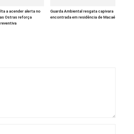
ta a acender alerta no
Guarda Ambiental resgata capivara
das Ostras reforça
encontrada em residência de Macaé
reventiva