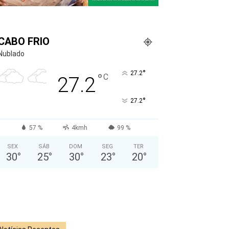
CABO FRIO
Nublado
°
27.2
°
C
27.2
°
27.2
57 %
4kmh
99 %
SEX
SÁB
DOM
SEG
TER
30
°
25
°
30
°
23
°
20
°