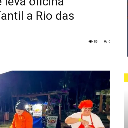
 leva oficina
antil a Rio das
83
0