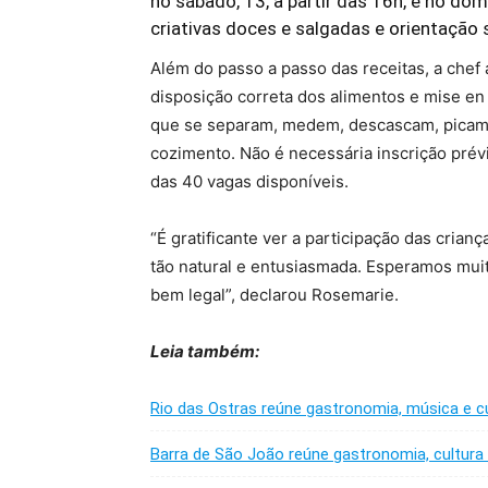
no sábado, 13, a partir das 16h, e no dom
criativas doces e salgadas e orientação 
Além do passo a passo das receitas, a chef
disposição correta dos alimentos e mise e
que se separam, medem, descascam, picam e
cozimento. Não é necessária inscrição prév
das 40 vagas disponíveis.
“É gratificante ver a participação das cria
tão natural e entusiasmada. Esperamos muit
bem legal”, declarou Rosemarie.
Leia também:
Rio das Ostras reúne gastronomia, música e c
Barra de São João reúne gastronomia, cultur