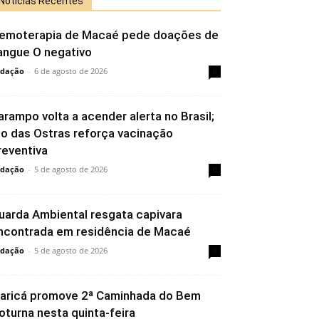
Notícias Recentes
emoterapia de Macaé pede doações de
angue O negativo
dação
-
6 de agosto de 2026
0
arampo volta a acender alerta no Brasil;
io das Ostras reforça vacinação
reventiva
dação
-
5 de agosto de 2026
0
uarda Ambiental resgata capivara
ncontrada em residência de Macaé
dação
-
5 de agosto de 2026
0
aricá promove 2ª Caminhada do Bem
oturna nesta quinta-feira