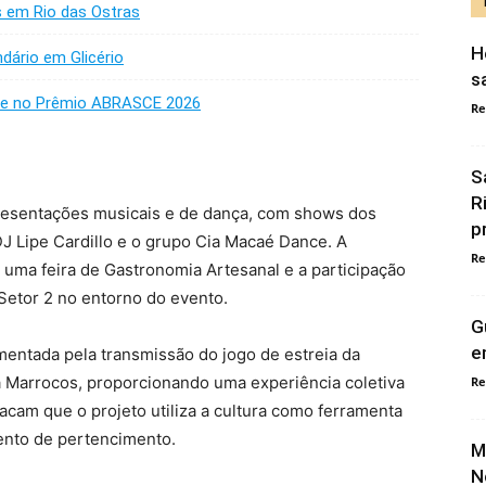
as em Rio das Ostras
H
dário em Glicério
s
nze no Prêmio ABRASCE 2026
Re
S
R
apresentações musicais e de dança, com shows dos
p
DJ Lipe Cardillo e o grupo Cia Macaé Dance. A
Re
 uma feira de Gastronomia Artesanal e a participação
Setor 2 no entorno do evento.
G
e
entada pela transmissão do jogo de estreia da
a Marrocos, proporcionando uma experiência coletiva
Re
acam que o projeto utiliza a cultura como ferramenta
ento de pertencimento.
M
N