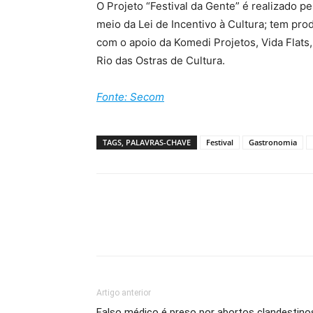
O Projeto “Festival da Gente” é realizado pe
meio da Lei de Incentivo à Cultura; tem pr
com o apoio da Komedi Projetos, Vida Flats
Rio das Ostras de Cultura.
Fonte: Secom
TAGS, PALAVRAS-CHAVE
Festival
Gastronomia
Artigo anterior
Falso médico é preso por abortos clandestino