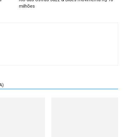
milhões
A)