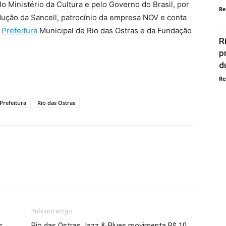
lo Ministério da Cultura e pelo Governo do Brasil, por
Re
odução da Sancell, patrocínio da empresa NOV e conta
,
Prefeitura
Municipal de Rio das Ostras e da Fundação
R
p
d
Re
Prefeitura
Rio das Ostras
Próximo artigo
s
Rio das Ostras Jazz & Blues movimenta R$ 10