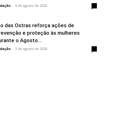
dação
-
4 de agosto de 2026
0
io das Ostras reforça ações de
revenção e proteção às mulheres
urante o Agosto...
dação
-
3 de agosto de 2026
0