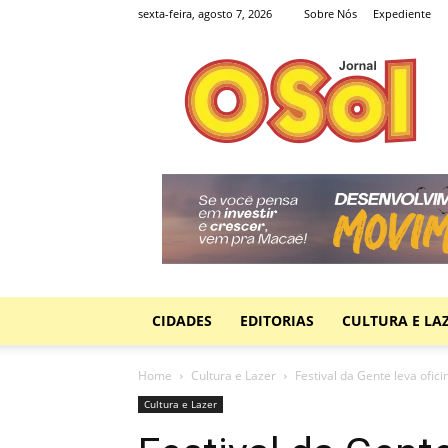
sexta-feira, agosto 7, 2026
Sobre Nós
Expediente
Jornal
O
Sol
CIDADES
EDITORIAS
CULTURA E LA
Home
Cultura e Lazer
Festival da Gente leva ofici
Cultura e Lazer