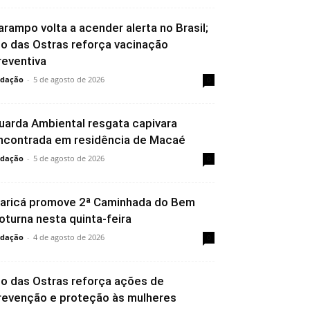
arampo volta a acender alerta no Brasil;
io das Ostras reforça vacinação
reventiva
dação
-
5 de agosto de 2026
0
uarda Ambiental resgata capivara
ncontrada em residência de Macaé
dação
-
5 de agosto de 2026
0
aricá promove 2ª Caminhada do Bem
oturna nesta quinta-feira
dação
-
4 de agosto de 2026
0
io das Ostras reforça ações de
revenção e proteção às mulheres