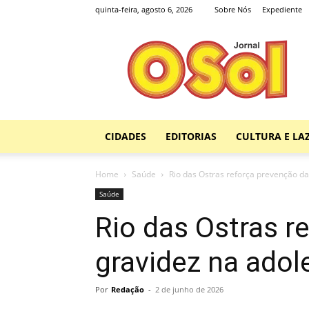
quinta-feira, agosto 6, 2026
Sobre Nós
Expediente
Jornal
O
Sol
CIDADES
EDITORIAS
CULTURA E LA
Home
Saúde
Rio das Ostras reforça prevenção da
Saúde
Rio das Ostras r
gravidez na adol
Por
Redação
-
2 de junho de 2026