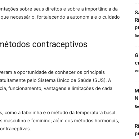
entações sobre seus direitos e sobre a importância da
S
 que necessário, fortalecendo a autonomia e o cuidado
R
p
Re
étodos contraceptivos
G
e
Re
iveram a oportunidade de conhecer os principais
ratuitamente pelo Sistema Único de Saúde (SUS). A
cia, funcionamento, vantagens e limitações de cada
M
N
Re
 como a tabelinha e o método da temperatura basal;
vos masculino e feminino; além dos métodos hormonais,
R
ontraceptivas.
p