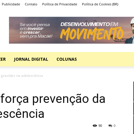
Publicidade
Contato
Política de Privacidade
Política de Cookies (BR)
ZER
JORNAL DIGITAL
COLUNAS
 gravidez na adolescência
eforça prevenção da
escência
90
0