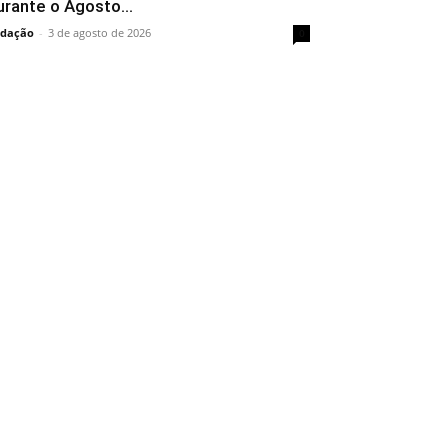
urante o Agosto...
dação
-
3 de agosto de 2026
0