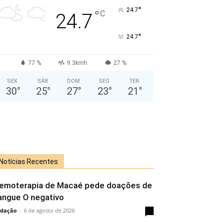
°
24.7
°
C
24.7
°
24.7
77 %
9.3kmh
27 %
SEX
SÁB
DOM
SEG
TER
30
°
25
°
27
°
23
°
21
°
Notícias Recentes
emoterapia de Macaé pede doações de
angue O negativo
dação
-
6 de agosto de 2026
0