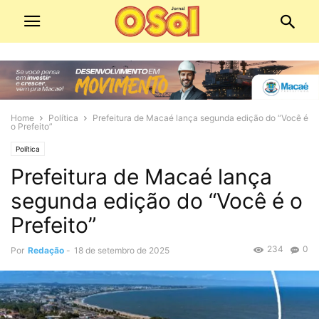
Home
Política
Prefeitura de Macaé lança segunda edição do “Você é
o Prefeito”
Política
Prefeitura de Macaé lança
segunda edição do “Você é o
Prefeito”
234
0
Por
Redação
-
18 de setembro de 2025