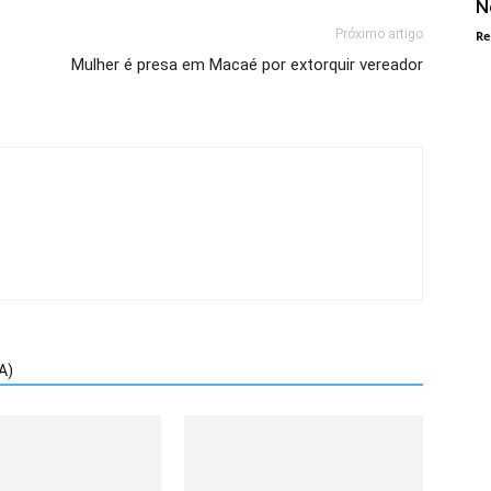
N
Próximo artigo
Re
Mulher é presa em Macaé por extorquir vereador
A)