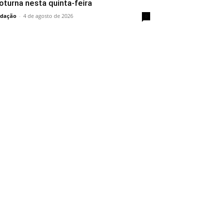
oturna nesta quinta-feira
dação
-
4 de agosto de 2026
0