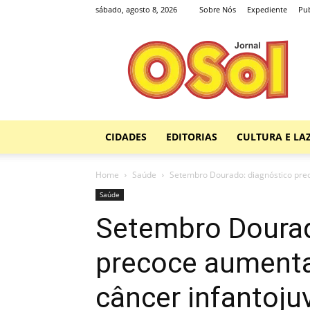
sábado, agosto 8, 2026
Sobre Nós
Expediente
Pub
Jornal
O
Sol
CIDADES
EDITORIAS
CULTURA E LA
Home
Saúde
Setembro Dourado: diagnóstico prec
Saúde
Setembro Dourad
precoce aumenta
câncer infantoju