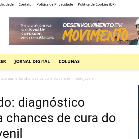
licidade
Contato
Política de Privacidade
Política de Cookies (BR)
ZER
JORNAL DIGITAL
COLUNAS
oce aumenta chances de cura do câncer infantojuvenil
o: diagnóstico
 chances de cura do
venil