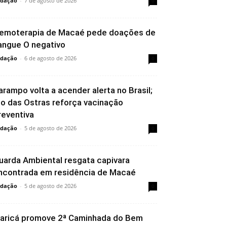
dação
-
7 de agosto de 2026
0
emoterapia de Macaé pede doações de
angue O negativo
dação
-
6 de agosto de 2026
0
arampo volta a acender alerta no Brasil;
io das Ostras reforça vacinação
reventiva
dação
-
5 de agosto de 2026
0
uarda Ambiental resgata capivara
ncontrada em residência de Macaé
dação
-
5 de agosto de 2026
0
aricá promove 2ª Caminhada do Bem