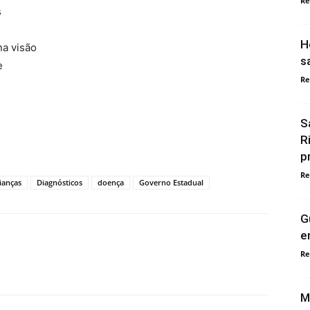
Re
s
H
na visão
s
e
Re
S
R
p
Re
ianças
Diagnósticos
doença
Governo Estadual
G
e
Re
M