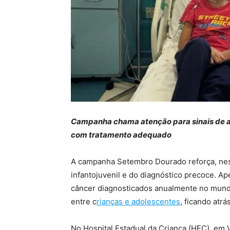
Campanha chama atenção para sinais de a
com tratamento adequado
A campanha Setembro Dourado reforça, nest
infantojuvenil e do diagnóstico precoce. A
câncer diagnosticados anualmente no mun
entre c
rianças e adolescentes
, ficando atr
No Hospital Estadual da Criança (HEC), em V