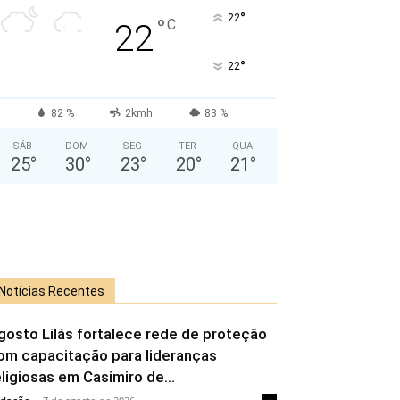
°
22
°
C
22
°
22
82 %
2kmh
83 %
SÁB
DOM
SEG
TER
QUA
25
°
30
°
23
°
20
°
21
°
Notícias Recentes
gosto Lilás fortalece rede de proteção
om capacitação para lideranças
eligiosas em Casimiro de...