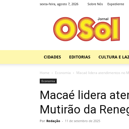
sexta-feira, agosto 7, 2026
Sobre Nós
Expediente
Jornal
O
Sol
CIDADES
EDITORIAS
CULTURA E LA
Home
Economia
Macaé lidera atendimentos no M
Economia
Macaé lidera at
Mutirão da Rene
Por
Redação
-
11 de setembro de 2025