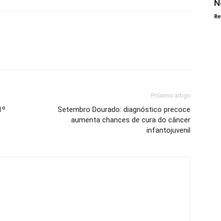
N
Re
Próximo artigo
1º
Setembro Dourado: diagnóstico precoce
aumenta chances de cura do câncer
infantojuvenil