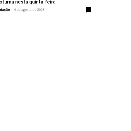
oturna nesta quinta-feira
dação
-
4 de agosto de 2026
0