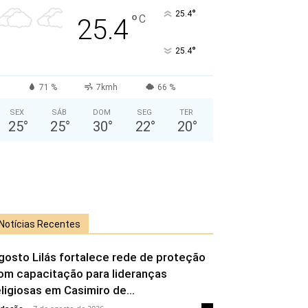
°
25.4
°
C
25.4
°
25.4
71 %
7kmh
66 %
SEX
SÁB
DOM
SEG
TER
25
°
25
°
30
°
22
°
20
°
Notícias Recentes
gosto Lilás fortalece rede de proteção
om capacitação para lideranças
eligiosas em Casimiro de...