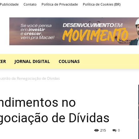
Publicidade
Contato
Política de Privacidade
Política de Cookies (BR)
ZER
JORNAL DIGITAL
COLUNAS
utirão da Renegociação de Dívidas
endimentos no
gociação de Dívidas
215
0