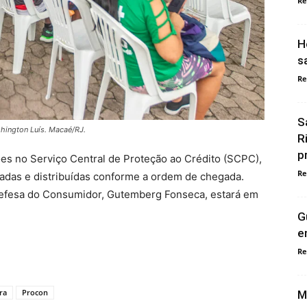
Re
H
s
Re
S
hington Luís. Macaé/RJ.
R
p
ões no Serviço Central de Proteção ao Crédito (SCPC),
Re
tadas e distribuídas conforme a ordem de chegada.
e Defesa do Consumidor, Gutemberg Fonseca, estará em
G
e
Re
ra
Procon
M