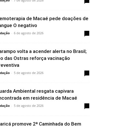
dação
-
7 de agosto de 2026
0
emoterapia de Macaé pede doações de
angue O negativo
dação
-
6 de agosto de 2026
0
arampo volta a acender alerta no Brasil;
io das Ostras reforça vacinação
reventiva
dação
-
5 de agosto de 2026
0
uarda Ambiental resgata capivara
ncontrada em residência de Macaé
dação
-
5 de agosto de 2026
0
aricá promove 2ª Caminhada do Bem