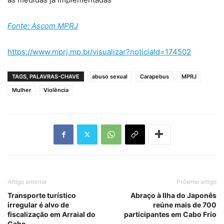
Fonte: Ascom MPRJ
https://www.mprj.mp.br/visualizar?noticiaId=174502
TAGS, PALAVRAS-CHAVE
abuso sexual
Carapebus
MPRJ
Mulher
Violência
Artigo anterior
Próximo artigo
Transporte turístico
Abraço à Ilha do Japonês
irregular é alvo de
reúne mais de 700
fiscalização em Arraial do
participantes em Cabo Frio
Cabo