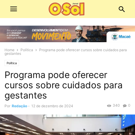
Home
Política
Programa pode oferecer cursos sobre cuidados para
gestantes
Política
Programa pode oferecer
cursos sobre cuidados para
gestantes
340
0
Por
Redação
-
12 de dezembro de 2024