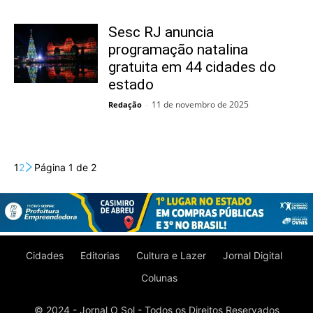
Sesc RJ anuncia
programação natalina
gratuita em 44 cidades do
estado
11 de novembro de 2025
Redação
-
1
2
Página 1 de 2
Cidades
Editorias
Cultura e Lazer
Jornal Digital
Colunas
© 2024 - Jornal O Sol - Todos os Direitos Reservados