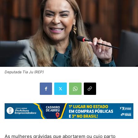
Deputada Tia Ju (REP)
As mulheres grávidas que abortarem ou cujo parto