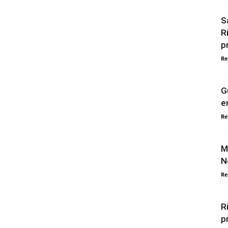
S
R
p
Re
G
e
Re
M
N
Re
R
p