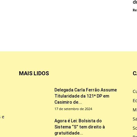
d
Re
MAIS LIDOS
C
Delegada Carla Ferrão Assume
Cu
Titularidade da 121ª DP em
E
Casimiro de...
17 de setembro de 2024
M
s e
S
Agora é Lei: Bolsista do
Sistema “S” tem direito à
So
gratuitidade...