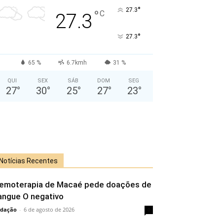
°
27.3
°
C
27.3
°
27.3
65 %
6.7kmh
31 %
QUI
SEX
SÁB
DOM
SEG
27
°
30
°
25
°
27
°
23
°
Notícias Recentes
emoterapia de Macaé pede doações de
angue O negativo
dação
-
6 de agosto de 2026
0