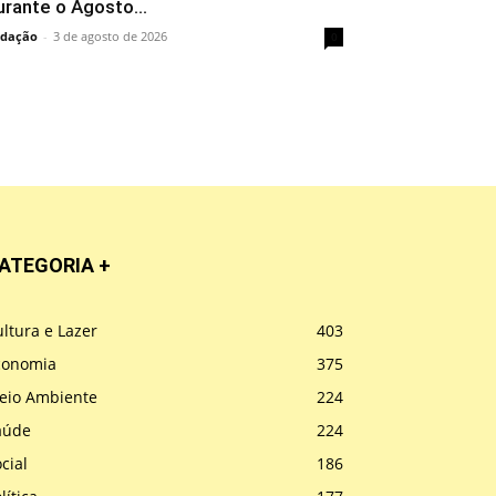
urante o Agosto...
dação
-
3 de agosto de 2026
0
ATEGORIA +
ltura e Lazer
403
conomia
375
eio Ambiente
224
aúde
224
cial
186