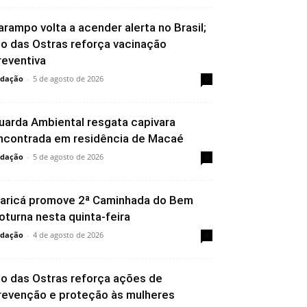
arampo volta a acender alerta no Brasil;
io das Ostras reforça vacinação
reventiva
dação
-
5 de agosto de 2026
0
uarda Ambiental resgata capivara
ncontrada em residência de Macaé
dação
-
5 de agosto de 2026
0
aricá promove 2ª Caminhada do Bem
oturna nesta quinta-feira
dação
-
4 de agosto de 2026
0
io das Ostras reforça ações de
revenção e proteção às mulheres