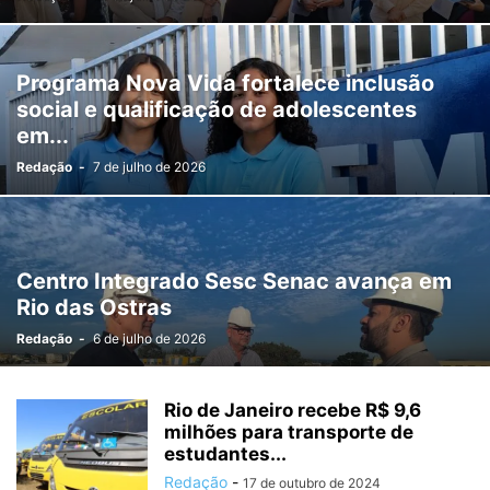
Programa Nova Vida fortalece inclusão
social e qualificação de adolescentes
em...
Redação
-
7 de julho de 2026
Centro Integrado Sesc Senac avança em
Rio das Ostras
Redação
-
6 de julho de 2026
Rio de Janeiro recebe R$ 9,6
milhões para transporte de
estudantes...
Redação
-
17 de outubro de 2024