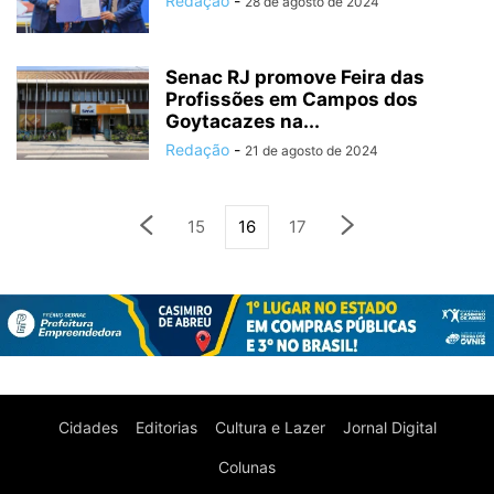
Redação
-
28 de agosto de 2024
Senac RJ promove Feira das
Profissões em Campos dos
Goytacazes na...
Redação
-
21 de agosto de 2024
15
16
17
Cidades
Editorias
Cultura e Lazer
Jornal Digital
Colunas