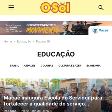
Home
Educação
Página 16
EDUCAÇÃO
BRASIL
CIDADES
COLUNAS
CULTURA E LAZER
ECONOMIA
ECONOMIA E COMÉRCIO
EDIÇÕES DIGITAIS
EDITORIAS
EDUCAÇÃO
EMPREGO
ESPIRITUALIDADE
ESPORTE
MEIO AMBIENTE
MOBILIDADE URBANA
PANORAMA POLÍTICO
PATROCINADO
POLICIAL
POLÍTICA
SAÚDE
SERVIÇOS PÚBLICOS
SOCIAL
Macaé inaugura Escola do Servidor para
TECNOLOGIA
VÍDEO
fortalecer a qualidade do serviço...
Redação
-
29 de julho de 2026