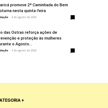
aricá promove 2ª Caminhada do Bem
oturna nesta quinta-feira
dação
-
4 de agosto de 2026
0
io das Ostras reforça ações de
revenção e proteção às mulheres
urante o Agosto...
dação
-
3 de agosto de 2026
0
ATEGORIA +