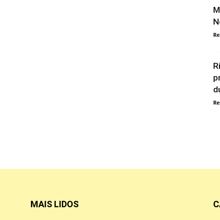
M
N
Re
R
p
d
Re
MAIS LIDOS
C