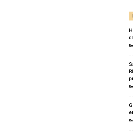
H
s
Re
S
R
p
Re
G
e
Re