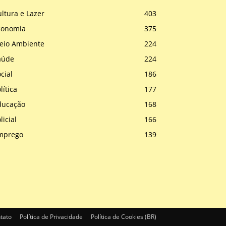
ltura e Lazer
403
conomia
375
eio Ambiente
224
aúde
224
cial
186
lítica
177
ducação
168
licial
166
mprego
139
tato
Política de Privacidade
Política de Cookies (BR)