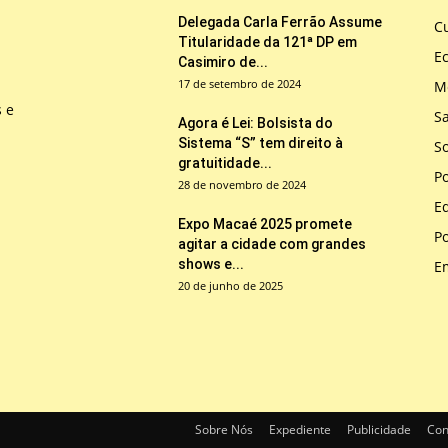
Delegada Carla Ferrão Assume
Cu
Titularidade da 121ª DP em
E
Casimiro de...
17 de setembro de 2024
M
s e
S
Agora é Lei: Bolsista do
Sistema “S” tem direito à
So
gratuitidade...
Po
28 de novembro de 2024
E
Expo Macaé 2025 promete
Po
agitar a cidade com grandes
shows e...
E
20 de junho de 2025
Sobre Nós
Expediente
Publicidade
Con