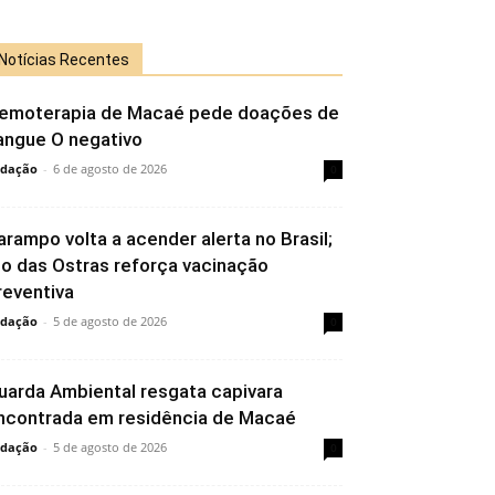
Notícias Recentes
emoterapia de Macaé pede doações de
angue O negativo
dação
-
6 de agosto de 2026
0
arampo volta a acender alerta no Brasil;
io das Ostras reforça vacinação
reventiva
dação
-
5 de agosto de 2026
0
uarda Ambiental resgata capivara
ncontrada em residência de Macaé
dação
-
5 de agosto de 2026
0