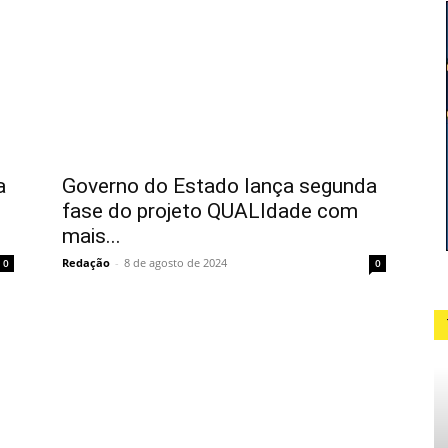
a
Governo do Estado lança segunda
fase do projeto QUALIdade com
mais...
Redação
-
8 de agosto de 2024
0
0