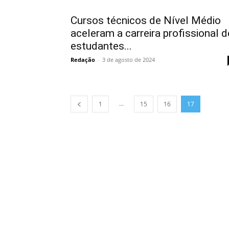
Cursos técnicos de Nível Médio
aceleram a carreira profissional d
estudantes...
Redação
-
3 de agosto de 2024
...
1
15
16
17