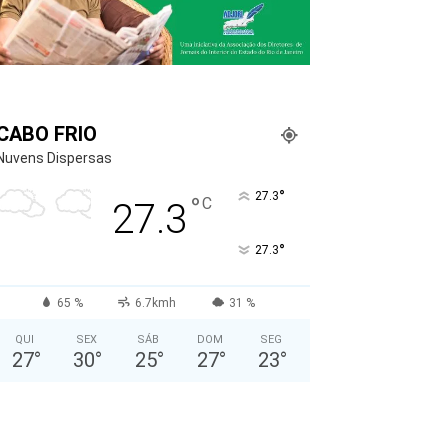
CABO FRIO
Nuvens Dispersas
°
27.3
°
C
27.3
°
27.3
65 %
6.7kmh
31 %
QUI
SEX
SÁB
DOM
SEG
27
°
30
°
25
°
27
°
23
°