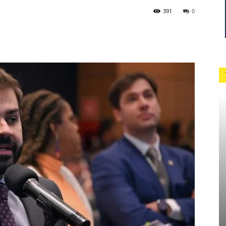
391
0