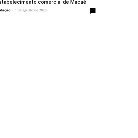
stabelecimento comercial de Macaé
dação
-
1 de agosto de 2026
0