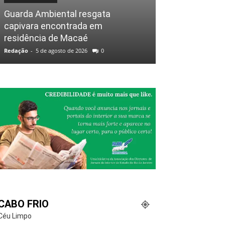
Guarda Ambiental resgata
capivara encontrada em
residência de Macaé
Redação
-
5 de agosto de 2026
0
CABO FRIO
Céu Limpo