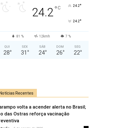
°
24.2
°
C
24.2
°
24.2
81 %
12kmh
7 %
QUI
SEX
SÁB
DOM
SEG
28
°
31
°
24
°
26
°
22
°
Notícias Recentes
arampo volta a acender alerta no Brasil;
io das Ostras reforça vacinação
reventiva