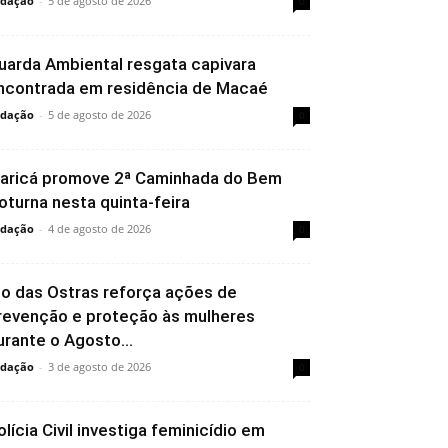
dação
-
5 de agosto de 2026
0
uarda Ambiental resgata capivara
ncontrada em residência de Macaé
dação
-
5 de agosto de 2026
0
aricá promove 2ª Caminhada do Bem
oturna nesta quinta-feira
dação
-
4 de agosto de 2026
0
io das Ostras reforça ações de
revenção e proteção às mulheres
urante o Agosto...
dação
-
3 de agosto de 2026
0
olícia Civil investiga feminicídio em