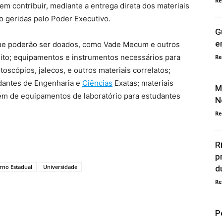
Re
m contribuir, mediante a entrega direta dos materiais
o geridas pelo Poder Executivo.
G
e
s que poderão ser doados, como Vade Mecum e outros
reito; equipamentos e instrumentos necessários para
Re
oscópios, jalecos, e outros materiais correlatos;
udantes de Engenharia e
Ciências
Exatas; materiais
M
além de equipamentos de laboratório para estudantes
N
Re
R
p
rno Estadual
Universidade
d
Re
P