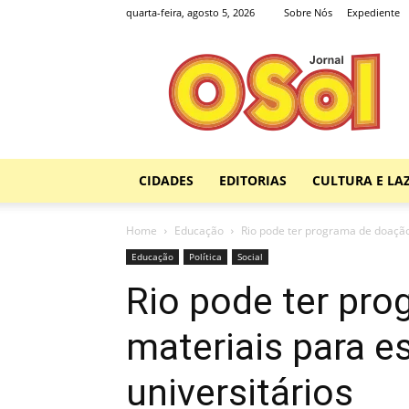
quarta-feira, agosto 5, 2026
Sobre Nós
Expediente
Jornal
O
Sol
CIDADES
EDITORIAS
CULTURA E LA
Home
Educação
Rio pode ter programa de doação
Educação
Política
Social
Rio pode ter pr
materiais para e
universitários