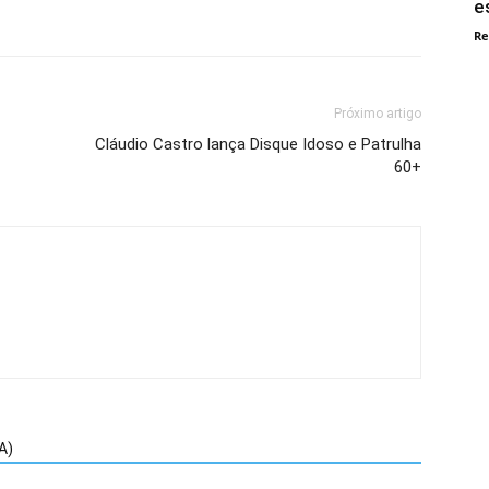
e
Re
Próximo artigo
Cláudio Castro lança Disque Idoso e Patrulha
60+
A)