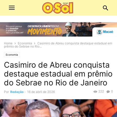
Home
Economia
Casimiro de Abreu conquista destaque estadual em
prêmio do Sebrae no Rio...
Economia
Casimiro de Abreu conquista
destaque estadual em prêmio
do Sebrae no Rio de Janeiro
222
0
Por
Redação
-
16 de abril de 2026