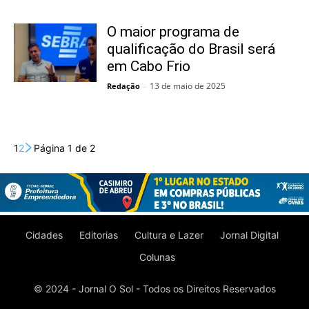
O maior programa de
qualificação do Brasil será
em Cabo Frio
13 de maio de 2025
Redação
-
1
2
Página 1 de 2
Cidades
Editorias
Cultura e Lazer
Jornal Digital
Colunas
© 2024 - Jornal O Sol - Todos os Direitos Reservados