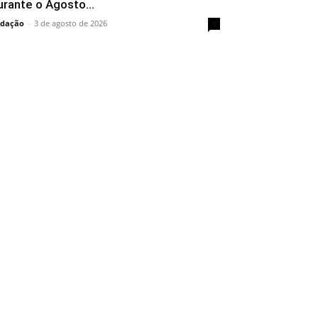
urante o Agosto...
dação
-
3 de agosto de 2026
0