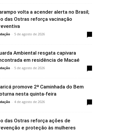
arampo volta a acender alerta no Brasil;
io das Ostras reforça vacinação
reventiva
dação
-
5 de agosto de 2026
0
uarda Ambiental resgata capivara
ncontrada em residência de Macaé
dação
-
5 de agosto de 2026
0
aricá promove 2ª Caminhada do Bem
oturna nesta quinta-feira
dação
-
4 de agosto de 2026
0
io das Ostras reforça ações de
revenção e proteção às mulheres