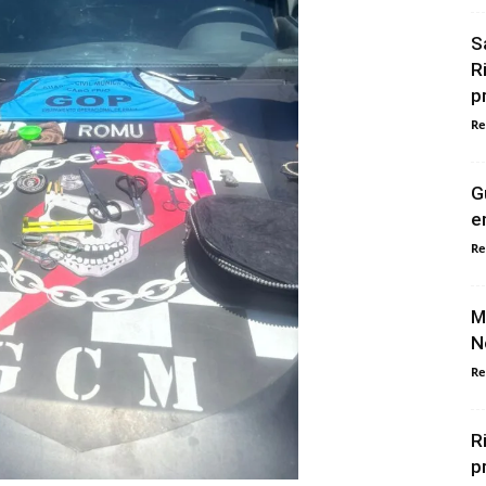
S
R
p
Re
G
e
Re
M
N
Re
R
p