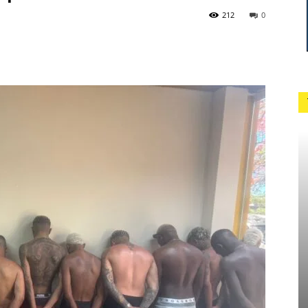
212
0