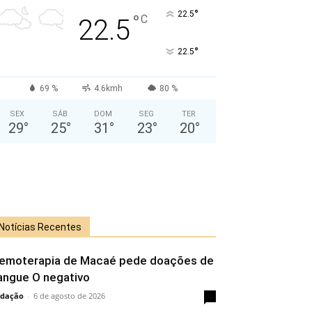
°
22.5
°
C
22.5
°
22.5
69 %
4.6kmh
80 %
SEX
SÁB
DOM
SEG
TER
29
°
25
°
31
°
23
°
20
°
Notícias Recentes
emoterapia de Macaé pede doações de
angue O negativo
dação
-
6 de agosto de 2026
0