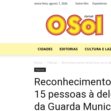
sexta-feira, agosto 7, 2026
Sobre Nós
Expediente
Jornal
O
Sol
CIDADES
EDITORIAS
CULTURA E LA
Home
Policial
Reconhecimento facial leva cerca d
Policial
Reconhecimento f
15 pessoas à del
da Guarda Munic