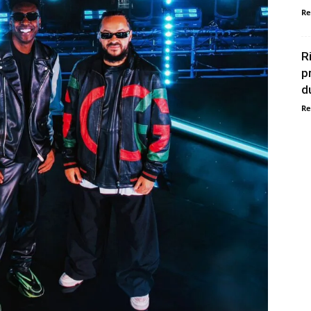
Re
R
p
d
Re