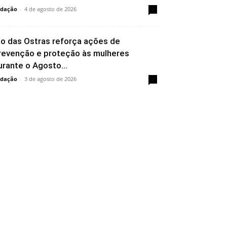
dação
-
4 de agosto de 2026
0
io das Ostras reforça ações de
revenção e proteção às mulheres
urante o Agosto...
dação
-
3 de agosto de 2026
0