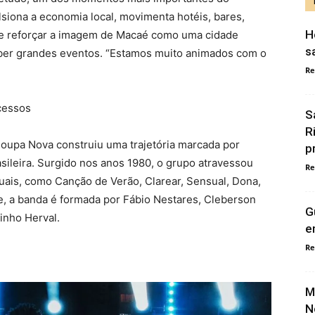
ulsiona a economia local, movimenta hotéis, bares,
H
de reforçar a imagem de Macaé como uma cidade
s
eber grandes eventos. “Estamos muito animados com o
Re
cessos
S
R
Roupa Nova construiu uma trajetória marcada por
p
sileira. Surgido nos anos 1980, o grupo atravessou
Re
is, como Canção de Verão, Clarear, Sensual, Dona,
e, a banda é formada por Fábio Nestares, Cleberson
G
inho Herval.
e
Re
M
N