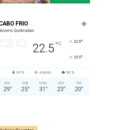
CABO FRIO
Nuvens Quebradas
°
22.5
°
C
22.5
°
22.5
69 %
4.6kmh
80 %
SEX
SÁB
DOM
SEG
TER
29
°
25
°
31
°
23
°
20
°