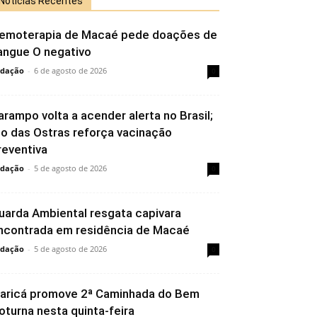
Notícias Recentes
emoterapia de Macaé pede doações de
angue O negativo
dação
-
6 de agosto de 2026
0
arampo volta a acender alerta no Brasil;
io das Ostras reforça vacinação
reventiva
dação
-
5 de agosto de 2026
0
uarda Ambiental resgata capivara
ncontrada em residência de Macaé
dação
-
5 de agosto de 2026
0
aricá promove 2ª Caminhada do Bem
oturna nesta quinta-feira