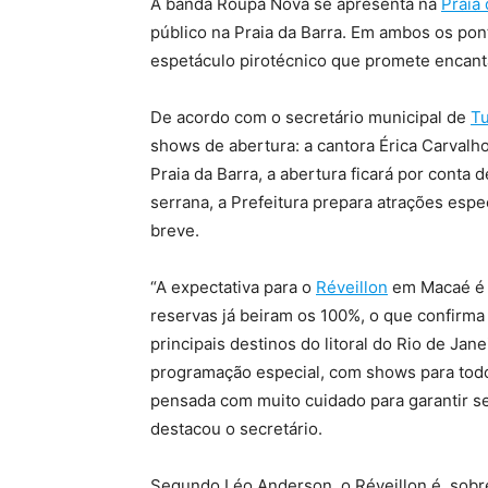
A banda Roupa Nova se apresenta na
Praia
público na Praia da Barra. Em ambos os pon
espetáculo pirotécnico que promete encanta
De acordo com o secretário municipal de
T
shows de abertura: a cantora Érica Carvalho
Praia da Barra, a abertura ficará por conta 
serrana, a Prefeitura prepara atrações espec
breve.
“A expectativa para o
Réveillon
em Macaé é a
reservas já beiram os 100%, o que confirm
principais destinos do litoral do Rio de Ja
programação especial, com shows para tod
pensada com muito cuidado para garantir se
destacou o secretário.
Segundo Léo Anderson, o Réveillon é, sob