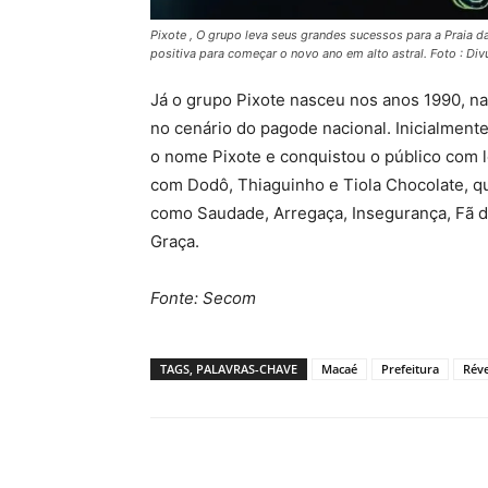
Pixote , O grupo leva seus grandes sucessos para a Praia 
positiva para começar o novo ano em alto astral. Foto : Di
Já o grupo Pixote nasceu nos anos 1990, na
no cenário do pagode nacional. Inicialmen
o nome Pixote e conquistou o público com l
com Dodô, Thiaguinho e Tiola Chocolate, 
como Saudade, Arregaça, Insegurança, Fã d
Graça.
Fonte: Secom
TAGS, PALAVRAS-CHAVE
Macaé
Prefeitura
Réve