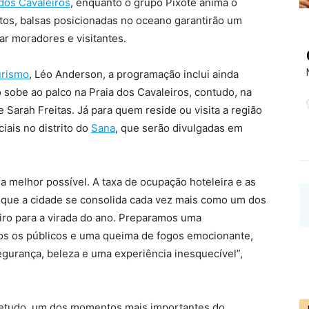
 dos Cavaleiros
, enquanto o grupo Pixote anima o
tos, balsas posicionadas no oceano garantirão um
r moradores e visitantes.
urismo
, Léo Anderson, a programação inclui ainda
 sobe ao palco na Praia dos Cavaleiros, contudo, na
de Sarah Freitas. Já para quem reside ou visita a região
iais no distrito do
Sana
, que serão divulgadas em
 melhor possível. A taxa de ocupação hoteleira e as
a que a cidade se consolida cada vez mais como um dos
neiro para a virada do ano. Preparamos uma
os os públicos e uma queima de fogos emocionante,
gurança, beleza e uma experiência inesquecível”,
retudo, um dos momentos mais importantes do