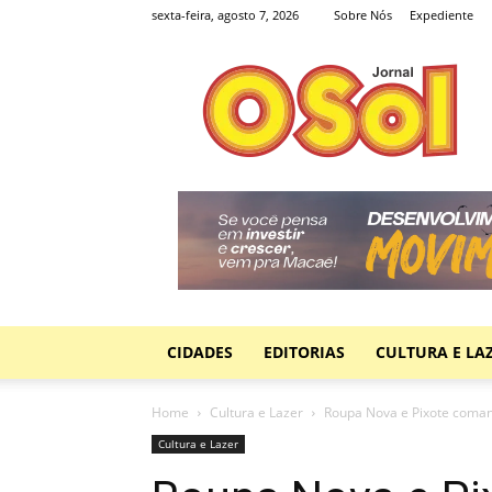
sexta-feira, agosto 7, 2026
Sobre Nós
Expediente
Jornal
O
Sol
CIDADES
EDITORIAS
CULTURA E LA
Home
Cultura e Lazer
Roupa Nova e Pixote coma
Cultura e Lazer