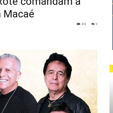
ixote comandam a
m Macaé
212
0