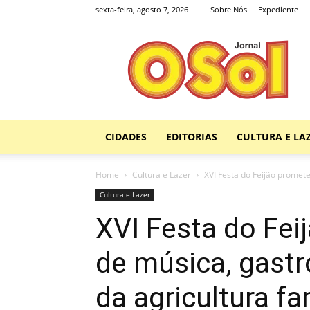
sexta-feira, agosto 7, 2026
Sobre Nós
Expediente
Jornal
O
Sol
CIDADES
EDITORIAS
CULTURA E LA
Home
Cultura e Lazer
XVI Festa do Feijão promete
Cultura e Lazer
XVI Festa do Fei
de música, gast
da agricultura fa