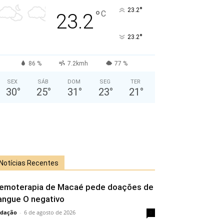
°
23.2
°
C
23.2
°
23.2
86 %
7.2kmh
77 %
SEX
SÁB
DOM
SEG
TER
30
°
25
°
31
°
23
°
21
°
Notícias Recentes
emoterapia de Macaé pede doações de
angue O negativo
dação
-
6 de agosto de 2026
0