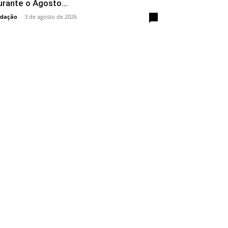
urante o Agosto...
dação
-
3 de agosto de 2026
0