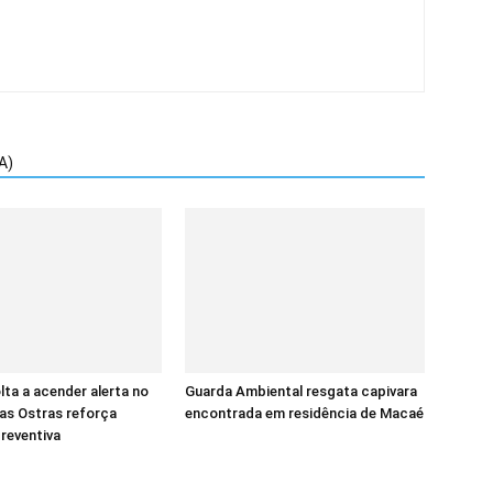
A)
ta a acender alerta no
Guarda Ambiental resgata capivara
das Ostras reforça
encontrada em residência de Macaé
reventiva