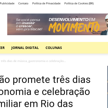
Publicidade
Contato
Política de Privacidade
Política de Cookies (BR)
ZER
JORNAL DIGITAL
COLUNAS
 três dias de música, gastronomia e celebração...
jão promete três dias
ronomia e celebração
miliar em Rio das