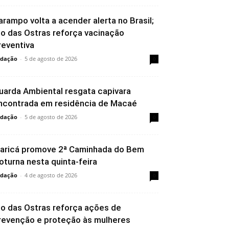
arampo volta a acender alerta no Brasil;
io das Ostras reforça vacinação
reventiva
dação
-
5 de agosto de 2026
0
uarda Ambiental resgata capivara
ncontrada em residência de Macaé
dação
-
5 de agosto de 2026
0
aricá promove 2ª Caminhada do Bem
oturna nesta quinta-feira
dação
-
4 de agosto de 2026
0
io das Ostras reforça ações de
revenção e proteção às mulheres