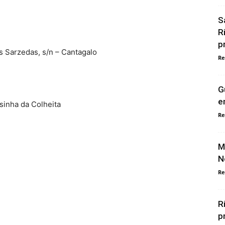
S
R
p
s Sarzedas, s/n – Cantagalo
Re
G
e
sinha da Colheita
Re
M
N
Re
R
p