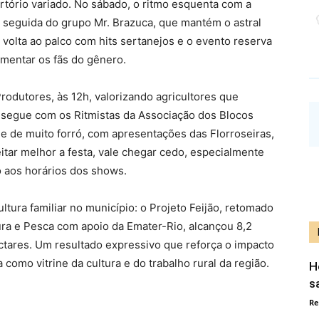
tório variado. No sábado, o ritmo esquenta com a
, seguida do grupo Mr. Brazuca, que mantém o astral
 volta ao palco com hits sertanejos e o evento reserva
entar os fãs do gênero.
odutores, às 12h, valorizando agricultores que
ta segue com os Ritmistas da Associação dos Blocos
e de muito forró, com apresentações das Florroseiras,
itar melhor a festa, vale chegar cedo, especialmente
o aos horários dos shows.
ltura familiar no município: o Projeto Feijão, retomado
ura e Pesca com apoio da Emater-Rio, alcançou 8,2
ctares. Um resultado expressivo que reforça o impacto
 como vitrine da cultura e do trabalho rural da região.
H
s
Re