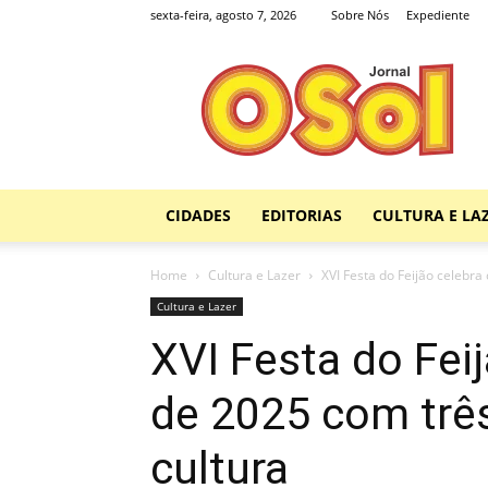
sexta-feira, agosto 7, 2026
Sobre Nós
Expediente
Jornal
O
Sol
CIDADES
EDITORIAS
CULTURA E LA
Home
Cultura e Lazer
XVI Festa do Feijão celebra 
Cultura e Lazer
XVI Festa do Feij
de 2025 com três
cultura