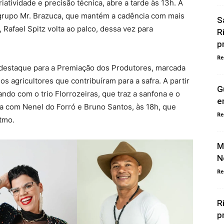
atividade e precisão técnica, abre a tarde às 13h. A
rupo Mr. Brazuca, que mantém a cadência com mais
S
 Rafael Spitz volta ao palco, dessa vez para
R
p
Re
destaque para a Premiação dos Produtores, marcada
 agricultores que contribuíram para a safra. A partir
G
ando com o trio Florrozeiras, que traz a sanfona e o
e
ra com Nenel do Forró e Bruno Santos, às 18h, que
Re
tmo.
M
N
Re
R
p