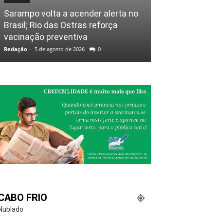
Sarampo volta a acender alerta no
Brasil; Rio das Ostras reforça
vacinação preventiva
Redação
-
5 de agosto de 2026
0
CABO FRIO
Nublado