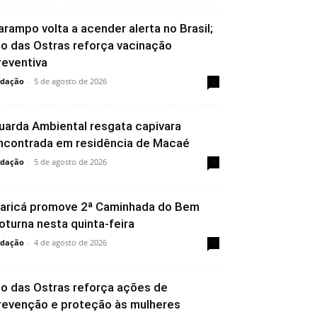
arampo volta a acender alerta no Brasil;
io das Ostras reforça vacinação
reventiva
dação
-
5 de agosto de 2026
0
uarda Ambiental resgata capivara
ncontrada em residência de Macaé
dação
-
5 de agosto de 2026
0
aricá promove 2ª Caminhada do Bem
oturna nesta quinta-feira
dação
-
4 de agosto de 2026
0
io das Ostras reforça ações de
revenção e proteção às mulheres