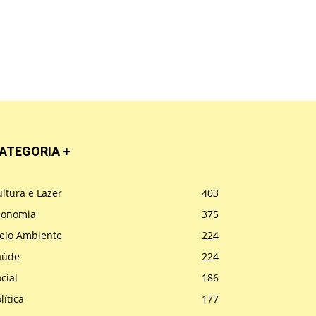
ATEGORIA +
ltura e Lazer
403
conomia
375
eio Ambiente
224
aúde
224
cial
186
lítica
177