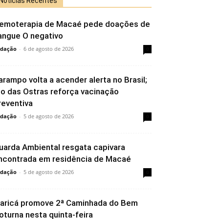
Notícias Recentes
emoterapia de Macaé pede doações de
angue O negativo
dação
-
6 de agosto de 2026
0
arampo volta a acender alerta no Brasil;
io das Ostras reforça vacinação
reventiva
dação
-
5 de agosto de 2026
0
uarda Ambiental resgata capivara
ncontrada em residência de Macaé
dação
-
5 de agosto de 2026
0
aricá promove 2ª Caminhada do Bem
oturna nesta quinta-feira