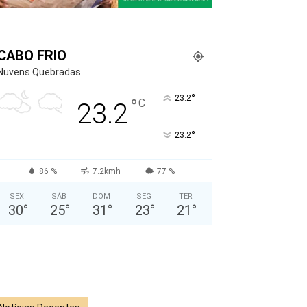
CABO FRIO
Nuvens Quebradas
°
23.2
°
C
23.2
°
23.2
86 %
7.2kmh
77 %
SEX
SÁB
DOM
SEG
TER
30
°
25
°
31
°
23
°
21
°