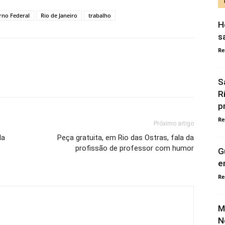
rno Federal
Rio de Janeiro
trabalho
H
s
Re
S
R
p
Re
Próximo artigo
da
Peça gratuita, em Rio das Ostras, fala da
profissão de professor com humor
G
e
Re
M
N