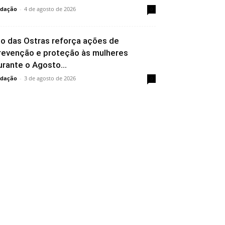
dação
-
4 de agosto de 2026
0
io das Ostras reforça ações de
revenção e proteção às mulheres
urante o Agosto...
dação
-
3 de agosto de 2026
0