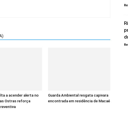
Re
R
p
A)
d
Re
ta a acender alerta no
Guarda Ambiental resgata capivara
das Ostras reforça
encontrada em residência de Macaé
reventiva