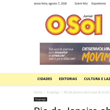
sexta-feira, agosto 7, 2026
Sobre Nós
Expediente
Jornal
O
Sol
CIDADES
EDITORIAS
CULTURA E LA
Home
Emprego
Rio de Janeiro abre mais de 6 mil 
Emprego