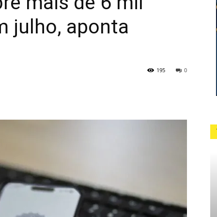
bre mais de 6 mil
 julho, aponta
195
0