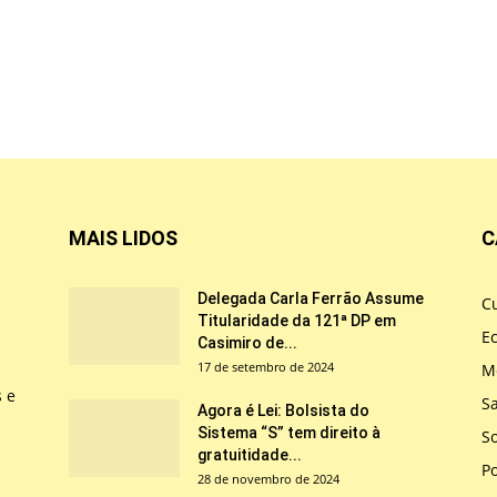
MAIS LIDOS
C
Delegada Carla Ferrão Assume
Cu
Titularidade da 121ª DP em
E
Casimiro de...
17 de setembro de 2024
M
s e
S
Agora é Lei: Bolsista do
Sistema “S” tem direito à
So
gratuitidade...
Po
28 de novembro de 2024