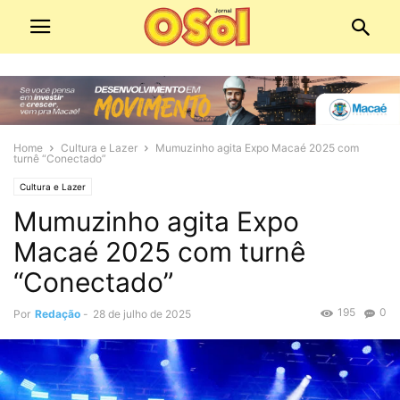
Home
Cultura e Lazer
Mumuzinho agita Expo Macaé 2025 com
turnê “Conectado”
Cultura e Lazer
Mumuzinho agita Expo
Macaé 2025 com turnê
“Conectado”
195
0
Por
Redação
-
28 de julho de 2025