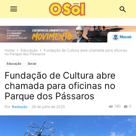
Home
Educação
Fundação de Cultura abre chamada para oficinas
no Parque dos Pássaros
Educação
Social
Fundação de Cultura abre
chamada para oficinas no
Parque dos Pássaros
180
0
Por
Redação
-
28 de julho de 2025