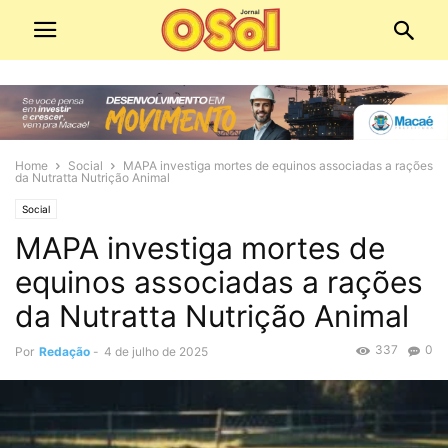
Home
Social
MAPA investiga mortes de equinos associadas a rações
da Nutratta Nutrição Animal
Social
MAPA investiga mortes de
equinos associadas a rações
da Nutratta Nutrição Animal
337
0
Por
Redação
-
4 de julho de 2025