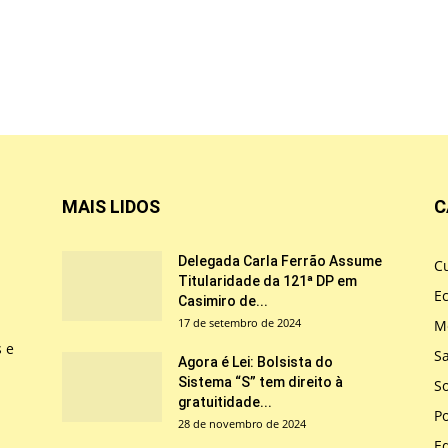
MAIS LIDOS
C
Delegada Carla Ferrão Assume
Cu
Titularidade da 121ª DP em
E
Casimiro de...
17 de setembro de 2024
M
s e
S
Agora é Lei: Bolsista do
Sistema “S” tem direito à
So
gratuitidade...
Po
28 de novembro de 2024
E