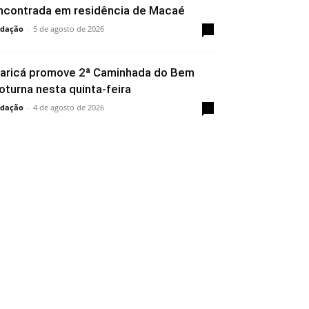
ncontrada em residência de Macaé
dação
-
5 de agosto de 2026
0
aricá promove 2ª Caminhada do Bem
oturna nesta quinta-feira
dação
-
4 de agosto de 2026
0