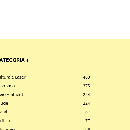
ATEGORIA +
ltura e Lazer
403
conomia
375
eio Ambiente
224
aúde
224
cial
187
lítica
177
ducação
168