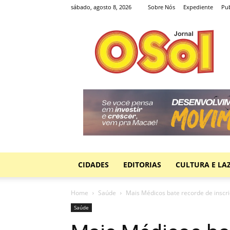
sábado, agosto 8, 2026
Sobre Nós
Expediente
Pub
Jornal
O
Sol
CIDADES
EDITORIAS
CULTURA E LA
Home
Saúde
Mais Médicos bate recorde de inscri
Saúde