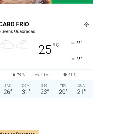
CABO FRIO
Nuvens Quebradas
°
25
°
C
25
°
25
79 %
4.1kmh
61 %
SÁB
DOM
SEG
TER
QUA
26
°
31
°
23
°
20
°
21
°