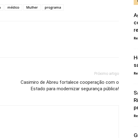
a
médico
Mulher
programa
A
c
r
Re
H
s
Re
Próximo artigo
Casimiro de Abreu fortalece cooperação com o
Estado para modernizar segurança pública!
S
R
p
Re
G