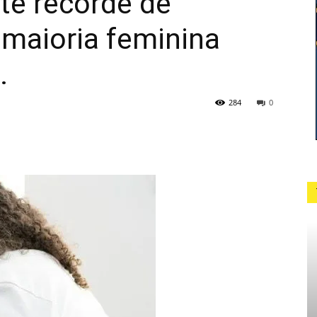
te recorde de
 maioria feminina
.
284
0