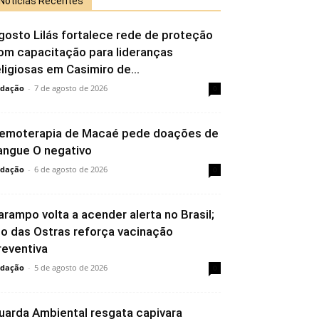
Notícias Recentes
gosto Lilás fortalece rede de proteção
om capacitação para lideranças
eligiosas em Casimiro de...
dação
-
7 de agosto de 2026
0
emoterapia de Macaé pede doações de
angue O negativo
dação
-
6 de agosto de 2026
0
arampo volta a acender alerta no Brasil;
io das Ostras reforça vacinação
reventiva
dação
-
5 de agosto de 2026
0
uarda Ambiental resgata capivara