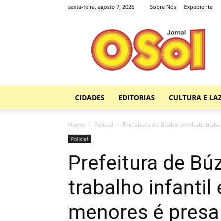
sexta-feira, agosto 7, 2026
Sobre Nós
Expediente
Jornal
O
Sol
CIDADES
EDITORIAS
CULTURA E LA
Home
Policial
Prefeitura de Búzios combate trabal
Policial
Prefeitura de B
trabalho infantil 
menores é presa