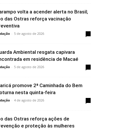
arampo volta a acender alerta no Brasil;
io das Ostras reforça vacinação
reventiva
dação
-
5 de agosto de 2026
0
uarda Ambiental resgata capivara
ncontrada em residência de Macaé
dação
-
5 de agosto de 2026
0
aricá promove 2ª Caminhada do Bem
oturna nesta quinta-feira
dação
-
4 de agosto de 2026
0
io das Ostras reforça ações de
revenção e proteção às mulheres