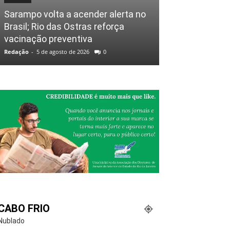
Sarampo volta a acender alerta no
Brasil; Rio das Ostras reforça
vacinação preventiva
Redação
-
5 de agosto de 2026
0
CABO FRIO
Nublado