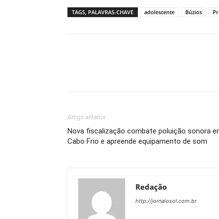
TAGS, PALAVRAS-CHAVE
adolescente
Búzios
Pr
Artigo anterior
Nova fiscalização combate poluição sonora 
Cabo Frio e apreende equipamento de som
Redação
http://jornalosol.com.br