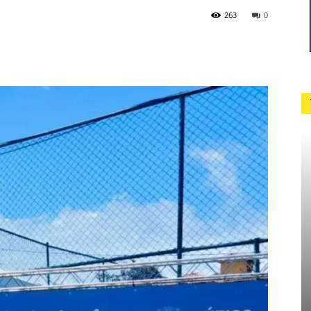
263
0