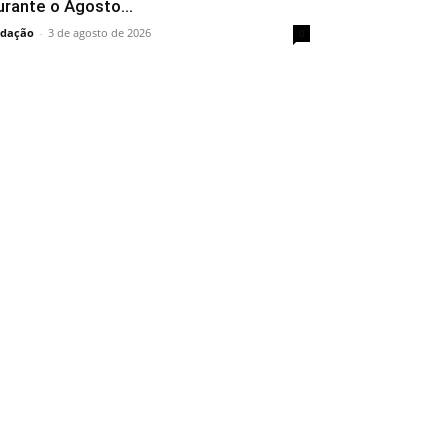
urante o Agosto...
dação
-
3 de agosto de 2026
0