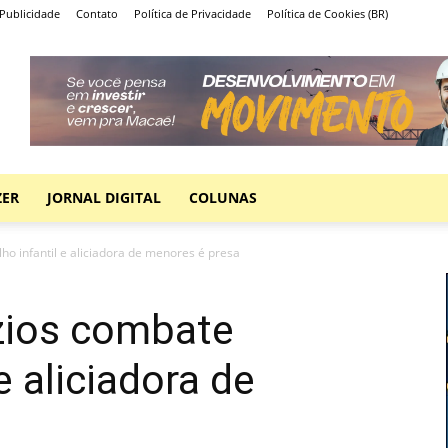
Publicidade
Contato
Política de Privacidade
Política de Cookies (BR)
ZER
JORNAL DIGITAL
COLUNAS
ho infantil e aliciadora de menores é presa
úzios combate
e aliciadora de