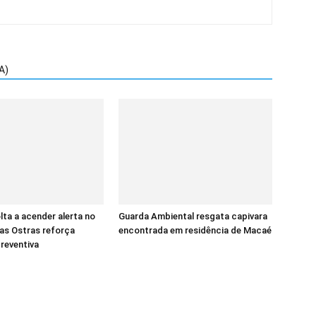
A)
ta a acender alerta no
Guarda Ambiental resgata capivara
das Ostras reforça
encontrada em residência de Macaé
reventiva