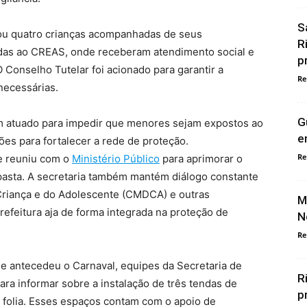
S
icou quatro crianças acompanhadas de seus
R
adas ao CREAS, onde receberam atendimento social e
p
Conselho Tutelar foi acionado para garantir a
Re
necessárias.
G
m atuado para impedir que menores sejam expostos ao
e
ões para fortalecer a rede de proteção.
Re
se reuniu com o
Ministério Público
para aprimorar o
 pasta. A secretaria também mantém diálogo constante
Criança e do Adolescente (CMDCA) e outras
M
Prefeitura aja de forma integrada na proteção de
N
Re
e antecedeu o Carnaval, equipes da Secretaria de
R
ra informar sobre a instalação de três tendas de
p
e folia. Esses espaços contam com o apoio de