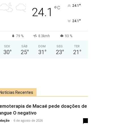
°
24.1
°
C
24.1
°
24.1
79 %
8.3kmh
93 %
SEX
SÁB
DOM
SEG
TER
30
°
25
°
31
°
23
°
21
°
Notícias Recentes
emoterapia de Macaé pede doações de
angue O negativo
dação
-
6 de agosto de 2026
0