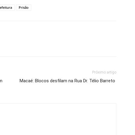
efeitura
Prisão
Próximo artigo
em
Macaé: Blocos desfilam na Rua Dr. Télio Barreto