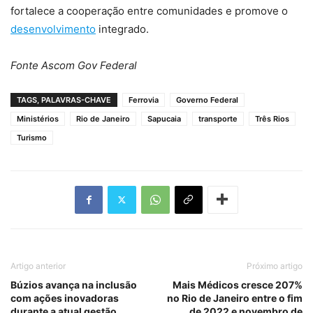
fortalece a cooperação entre comunidades e promove o
desenvolvimento
integrado.
Fonte Ascom Gov Federal
TAGS, PALAVRAS-CHAVE
Ferrovia
Governo Federal
Ministérios
Rio de Janeiro
Sapucaia
transporte
Três Rios
Turismo
Artigo anterior
Próximo artigo
Búzios avança na inclusão
Mais Médicos cresce 207%
com ações inovadoras
no Rio de Janeiro entre o fim
durante a atual gestão
de 2022 e novembro de