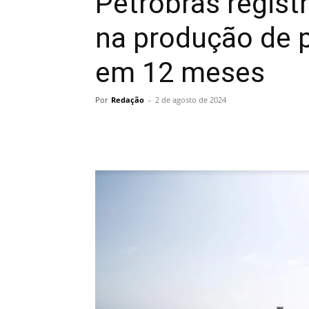
Petrobras regist
na produção de p
em 12 meses
Por
Redação
-
2 de agosto de 2024