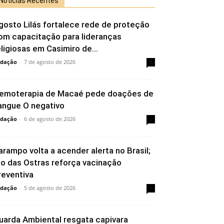
Notícias Recentes
gosto Lilás fortalece rede de proteção
om capacitação para lideranças
eligiosas em Casimiro de...
dação
-
7 de agosto de 2026
0
emoterapia de Macaé pede doações de
angue O negativo
dação
-
6 de agosto de 2026
0
arampo volta a acender alerta no Brasil;
io das Ostras reforça vacinação
reventiva
dação
-
5 de agosto de 2026
0
uarda Ambiental resgata capivara