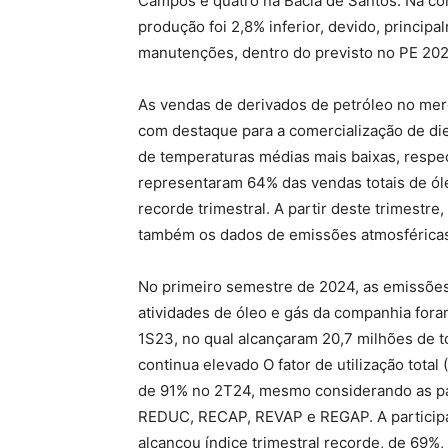
Campos e quatro na Bacia de Santos. Na co
produção foi 2,8% inferior, devido, princip
manutenções, dentro do previsto no PE 202
As vendas de derivados de petróleo no mer
com destaque para a comercialização de die
de temperaturas médias mais baixas, respe
representaram 64% das vendas totais de ól
recorde trimestral. A partir deste trimestre
também os dados de emissões atmosféricas
No primeiro semestre de 2024, as emissões 
atividades de óleo e gás da companhia fora
1S23, no qual alcançaram 20,7 milhões de to
continua elevado O fator de utilização tota
de 91% no 2T24, mesmo considerando as pa
REDUC, RECAP, REVAP e REGAP. A participaç
alcançou índice trimestral recorde, de 69%