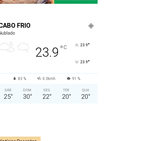
CABO FRIO
Nublado
°
23.9
°
C
23.9
°
23.9
83 %
0.3kmh
91 %
SÁB
DOM
SEG
TER
QUA
25
°
30
°
22
°
20
°
20
°