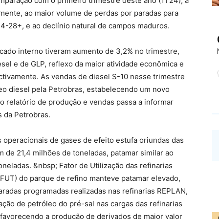
mparação com o primeiro trimestre deste ano (1T24), a
almente, ao maior volume de perdas por paradas para
4-28+, e ao declínio natural de campos maduros.
cado interno tiveram aumento de 3,2% no trimestre,
sel e de GLP, reflexo da maior atividade econômica e
ctivamente. As vendas de diesel S-10 nesse trimestre
eo diesel pela Petrobras, estabelecendo um novo
, o relatório de produção e vendas passa a informar
 da Petrobras.
operacionais de gases de efeito estufa oriundas das
m de 21,4 milhões de toneladas, patamar similar ao
neladas. &nbsp; Fator de Utilização das refinarias
l (FUT) do parque de refino manteve patamar elevado,
radas programadas realizadas nas refinarias REPLAN,
ão de petróleo do pré-sal nas cargas das refinarias
, favorecendo a produção de derivados de maior valor