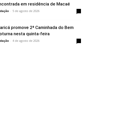
ncontrada em residência de Macaé
dação
-
5 de agosto de 2026
0
aricá promove 2ª Caminhada do Bem
oturna nesta quinta-feira
dação
-
4 de agosto de 2026
0