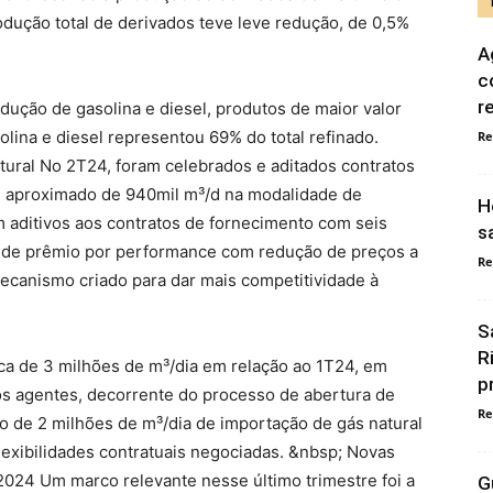
dução total de derivados teve leve redução, de 0,5%
A
c
r
ção de gasolina e diesel, produtos de maior valor
lina e diesel representou 69% do total refinado.
Re
tural No 2T24, foram celebrados e aditados contratos
e aproximado de 940mil m³/d na modalidade de
H
 aditivos aos contratos de fornecimento com seis
s
o de prêmio por performance com redução de preços a
Re
mecanismo criado para dar mais competitividade à
S
R
ca de 3 milhões de m³/dia em relação ao 1T24, em
p
os agentes, decorrente do processo de abertura de
Re
o de 2 milhões de m³/dia de importação de gás natural
flexibilidades contratuais negociadas. &nbsp; Novas
024 Um marco relevante nesse último trimestre foi a
G