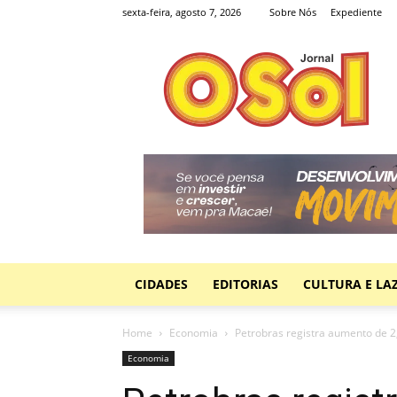
sexta-feira, agosto 7, 2026
Sobre Nós
Expediente
Jornal
O
Sol
CIDADES
EDITORIAS
CULTURA E LA
Home
Economia
Petrobras registra aumento de 2,
Economia