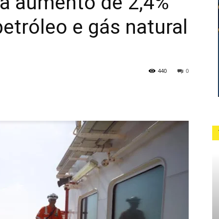
ra aumento de 2,4%
etróleo e gás natural
440
0