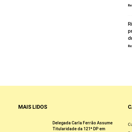
Re
R
p
d
Re
MAIS LIDOS
C
Delegada Carla Ferrão Assume
Cu
Titularidade da 121ª DP em