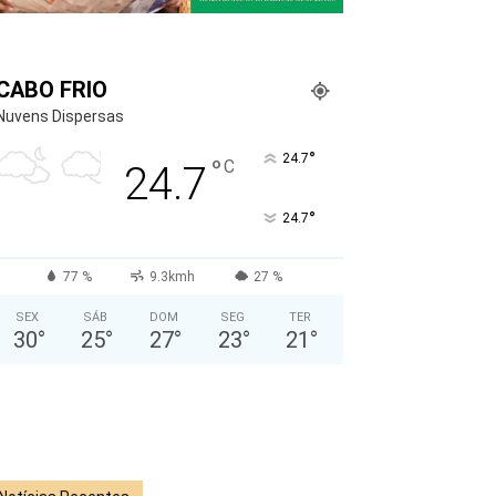
CABO FRIO
Nuvens Dispersas
°
24.7
°
C
24.7
°
24.7
77 %
9.3kmh
27 %
SEX
SÁB
DOM
SEG
TER
30
°
25
°
27
°
23
°
21
°