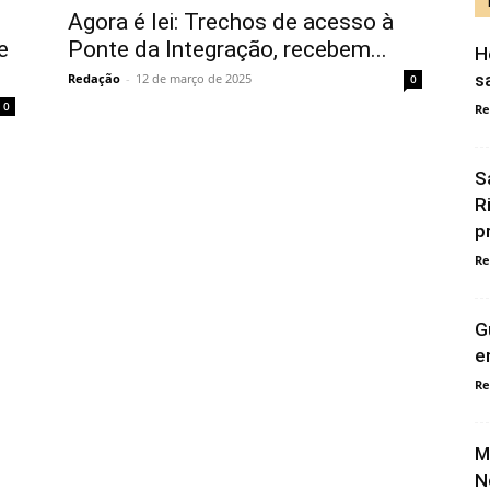
l
Agora é lei: Trechos de acesso à
e
Ponte da Integração, recebem...
H
s
Redação
-
12 de março de 2025
0
0
Re
S
R
p
Re
G
e
Re
M
N