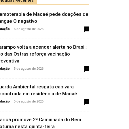
Notícias Recentes
emoterapia de Macaé pede doações de
angue O negativo
dação
-
6 de agosto de 2026
0
arampo volta a acender alerta no Brasil;
io das Ostras reforça vacinação
reventiva
dação
-
5 de agosto de 2026
0
uarda Ambiental resgata capivara
ncontrada em residência de Macaé
dação
-
5 de agosto de 2026
0
aricá promove 2ª Caminhada do Bem
oturna nesta quinta-feira