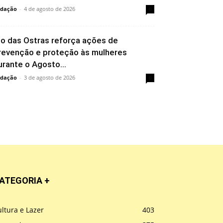
dação
-
4 de agosto de 2026
0
io das Ostras reforça ações de
revenção e proteção às mulheres
urante o Agosto...
dação
-
3 de agosto de 2026
0
ATEGORIA +
ltura e Lazer
403