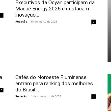
Executivos da Ocyan participam da
Macaé Energy 2026 e destacam
inovação...
0
Redação
-
18 de março de 2026
0
a
Cafés do Noroeste Fluminense
entram para ranking dos melhores
do Brasil...
0
Redação
-
4 de novembro de 2025
0