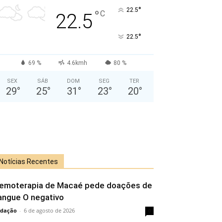
°
22.5
°
C
22.5
°
22.5
69 %
4.6kmh
80 %
SEX
SÁB
DOM
SEG
TER
29
°
25
°
31
°
23
°
20
°
Notícias Recentes
emoterapia de Macaé pede doações de
angue O negativo
dação
-
6 de agosto de 2026
0