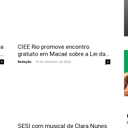
da
CIEE Rio promove encontro
..
gratuito em Macaé sobre a Lei da...
Redação
-
16 de setembro de 2024
0
0
SESI com musical de Clara Nunes