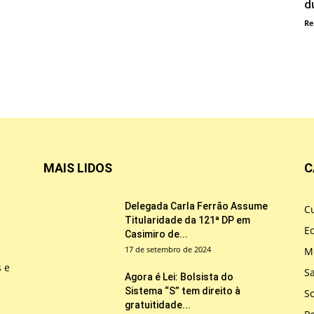
d
Re
MAIS LIDOS
C
Delegada Carla Ferrão Assume
Cu
Titularidade da 121ª DP em
E
Casimiro de...
17 de setembro de 2024
M
s e
S
Agora é Lei: Bolsista do
Sistema “S” tem direito à
So
gratuitidade...