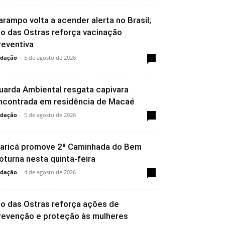
arampo volta a acender alerta no Brasil;
io das Ostras reforça vacinação
reventiva
dação
-
5 de agosto de 2026
0
uarda Ambiental resgata capivara
ncontrada em residência de Macaé
dação
-
5 de agosto de 2026
0
aricá promove 2ª Caminhada do Bem
oturna nesta quinta-feira
dação
-
4 de agosto de 2026
0
io das Ostras reforça ações de
revenção e proteção às mulheres