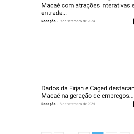
Macaé com atrações interativas 
entrada...
Redação
-
9 de setembro de 2024
Dados da Firjan e Caged destaca
Macaé na geração de empregos...
Redação
-
3 de setembro de 2024