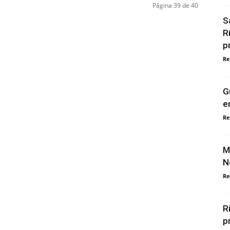
Página 39 de 40
S
R
p
Re
G
e
Re
M
N
Re
R
p