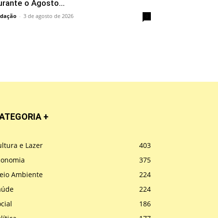
urante o Agosto...
dação
-
3 de agosto de 2026
0
ATEGORIA +
ltura e Lazer
403
conomia
375
eio Ambiente
224
aúde
224
cial
186