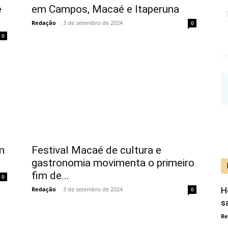
e
em Campos, Macaé e Itaperuna
Redação
-
3 de setembro de 2024
0
0
m
Festival Macaé de cultura e
gastronomia movimenta o primeiro
fim de...
0
Redação
-
3 de setembro de 2024
H
0
s
Re