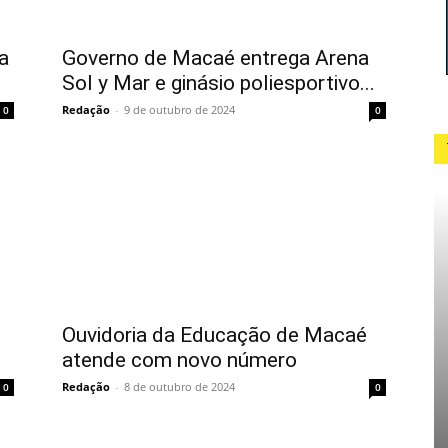
a
Governo de Macaé entrega Arena
Sol y Mar e ginásio poliesportivo...
Redação
-
9 de outubro de 2024
0
0
Ouvidoria da Educação de Macaé
atende com novo número
Redação
-
8 de outubro de 2024
0
0