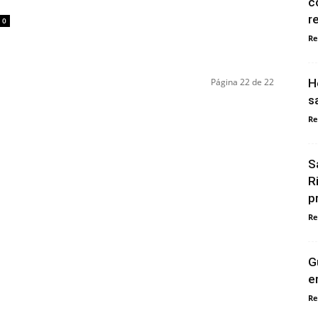
c
r
0
Re
Página 22 de 22
H
s
Re
S
R
p
Re
G
e
Re