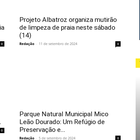
o
Projeto Albatroz organiza mutirão
ia
de limpeza de praia neste sábado
(14)
Redação
-
11 de setembro de 2024
0
0
Parque Natural Municipal Mico
.
Leão Dourado: Um Refúgio de
Preservação e...
0
Redação
-
5 de setembro de 2024
0