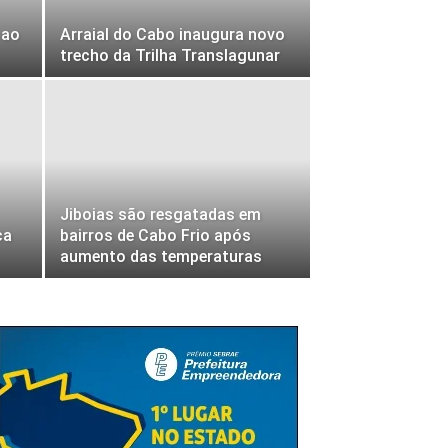
 ao
Arraial do Cabo inaugura novo
trecho da Trilha Translagunar
Jiboias são resgatadas em
ca
bairros de Cabo Frio após
aumento das temperaturas