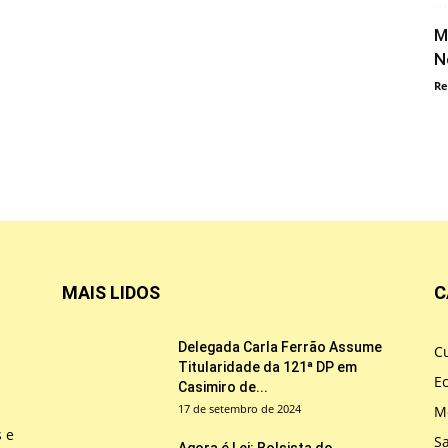
M
N
Re
MAIS LIDOS
C
Delegada Carla Ferrão Assume
Cu
Titularidade da 121ª DP em
E
Casimiro de...
17 de setembro de 2024
M
s e
S