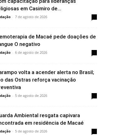
om capacitação para lideranças
eligiosas em Casimiro de...
dação
-
7 de agosto de 2026
0
emoterapia de Macaé pede doações de
angue O negativo
dação
-
6 de agosto de 2026
0
arampo volta a acender alerta no Brasil;
io das Ostras reforça vacinação
reventiva
dação
-
5 de agosto de 2026
0
uarda Ambiental resgata capivara
ncontrada em residência de Macaé
dação
-
5 de agosto de 2026
0