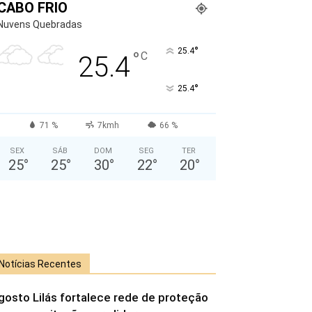
CABO FRIO
Nuvens Quebradas
°
25.4
°
C
25.4
°
25.4
71 %
7kmh
66 %
SEX
SÁB
DOM
SEG
TER
25
°
25
°
30
°
22
°
20
°
Notícias Recentes
gosto Lilás fortalece rede de proteção