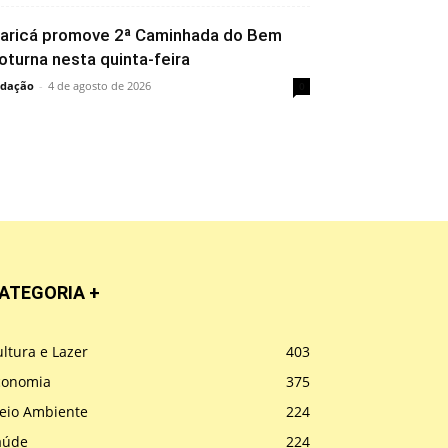
aricá promove 2ª Caminhada do Bem
oturna nesta quinta-feira
dação
-
4 de agosto de 2026
0
ATEGORIA +
ltura e Lazer
403
conomia
375
eio Ambiente
224
aúde
224