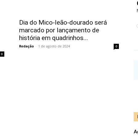
Dia do Mico-leão-dourado será
marcado por lançamento de
história em quadrinhos...
Redação
-
1 de agosto de 2024
0
0
A