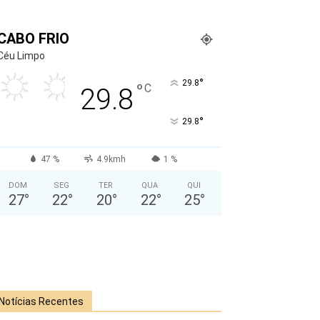
CABO FRIO
Céu Limpo
°
29.8
°
C
29.8
°
29.8
47 %
4.9kmh
1 %
DOM
SEG
TER
QUA
QUI
27
°
22
°
20
°
22
°
25
°
Notícias Recentes