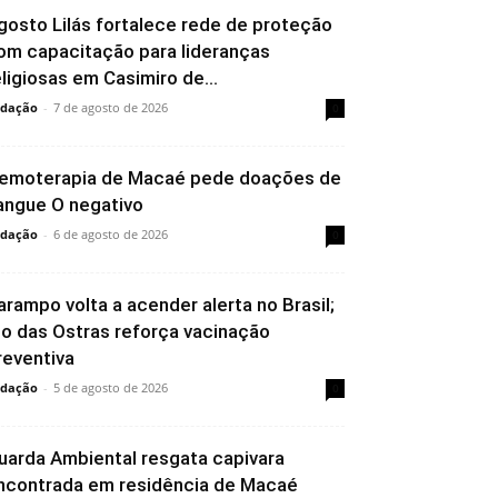
gosto Lilás fortalece rede de proteção
om capacitação para lideranças
eligiosas em Casimiro de...
dação
-
7 de agosto de 2026
0
emoterapia de Macaé pede doações de
angue O negativo
dação
-
6 de agosto de 2026
0
arampo volta a acender alerta no Brasil;
io das Ostras reforça vacinação
reventiva
dação
-
5 de agosto de 2026
0
uarda Ambiental resgata capivara
ncontrada em residência de Macaé