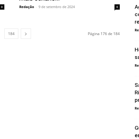
A
Redação
-
9 de setembro de 2024
0
0
c
r
Re
184
Página 176 de 184
H
s
Re
S
R
p
Re
G
e