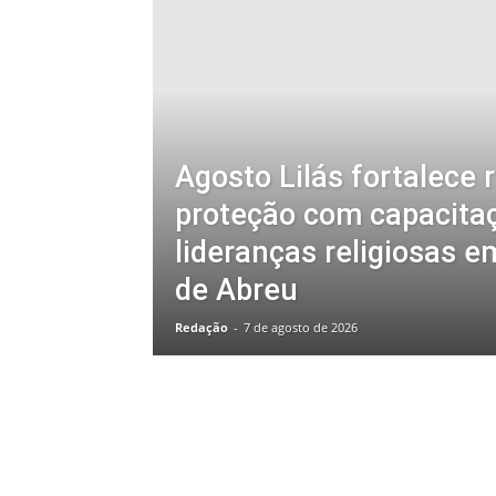
Agosto Lilás fortalece 
proteção com capacita
lideranças religiosas e
de Abreu
Redação
-
7 de agosto de 2026