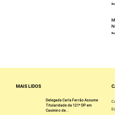
Re
M
N
Re
MAIS LIDOS
C
Delegada Carla Ferrão Assume
Cu
Titularidade da 121ª DP em
E
Casimiro de...