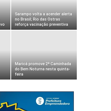
Sarampo volta a acender alerta
no Brasil; Rio das Ostras
ivo
reforça vacinação preventiva
Maricá promove 2ª Caminhada
do Bem Noturna nesta quinta-
feira