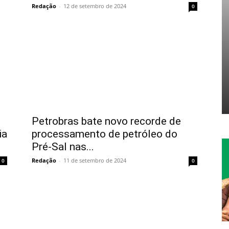
Redação
-
12 de setembro de 2024
0
o
Petrobras bate novo recorde de
ia
processamento de petróleo do
Pré-Sal nas...
Redação
-
11 de setembro de 2024
0
0