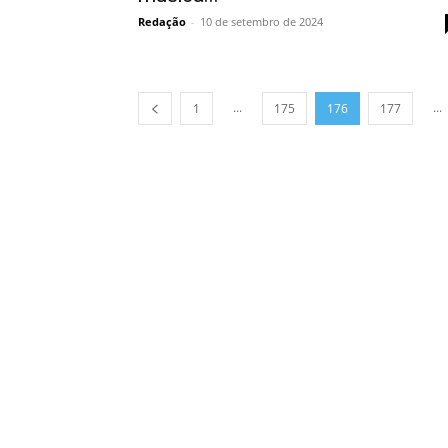
Redação
-
10 de setembro de 2024
...
...
1
175
176
177