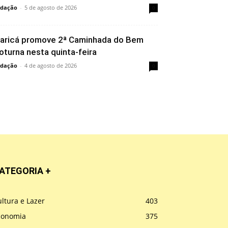
dação
-
5 de agosto de 2026
0
aricá promove 2ª Caminhada do Bem
oturna nesta quinta-feira
dação
-
4 de agosto de 2026
0
ATEGORIA +
ltura e Lazer
403
conomia
375