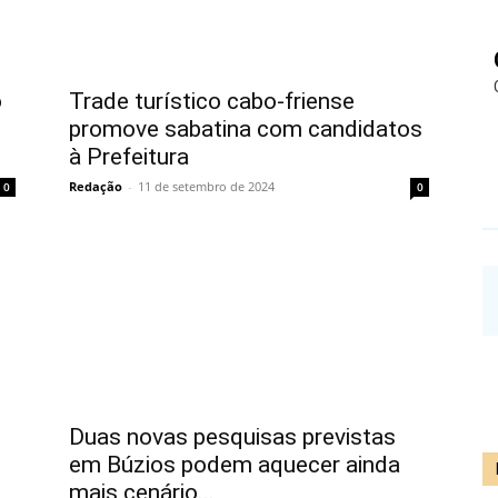
o
Trade turístico cabo-friense
promove sabatina com candidatos
à Prefeitura
Redação
-
11 de setembro de 2024
0
0
Duas novas pesquisas previstas
em Búzios podem aquecer ainda
mais cenário...