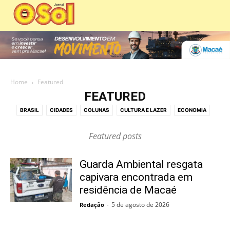
Home
Featured
FEATURED
BRASIL
CIDADES
COLUNAS
CULTURA E LAZER
ECONOMIA
ECONOMIA E COMÉRCIO
EDIÇÕES DIGITAIS
EDITORIAS
Featured posts
EDUCAÇÃO
EMPREGO
ESPIRITUALIDADE
ESPORTE
MEIO AMBIENTE
MOBILIDADE URBANA
PANORAMA POLÍTICO
Guarda Ambiental resgata
PATROCINADO
POLICIAL
POLÍTICA
SAÚDE
capivara encontrada em
SERVIÇOS PÚBLICOS
SOCIAL
TECNOLOGIA
VÍDEO
residência de Macaé
5 de agosto de 2026
Redação
-