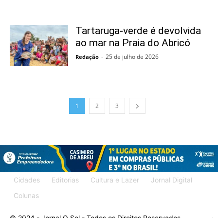
Tartaruga-verde é devolvida
ao mar na Praia do Abricó
25 de julho de 2026
Redação
-
1
2
3
Cidades
Editorias
Cultura e Lazer
Jornal Digital
Colunas
© 2024 - Jornal O Sol - Todos os Direitos Reservados