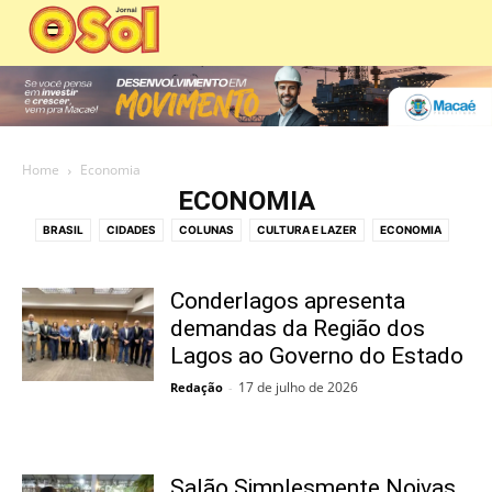
Home
Economia
ECONOMIA
BRASIL
CIDADES
COLUNAS
CULTURA E LAZER
ECONOMIA
ECONOMIA E COMÉRCIO
EDIÇÕES DIGITAIS
EDITORIAS
EDUCAÇÃO
EMPREGO
ESPIRITUALIDADE
ESPORTE
Conderlagos apresenta
MEIO AMBIENTE
MOBILIDADE URBANA
demandas da Região dos
PANORAMA POLÍTICO
Lagos ao Governo do Estado
PATROCINADO
POLICIAL
POLÍTICA
SAÚDE
SERVIÇOS PÚBLICOS
SOCIAL
TECNOLOGIA
VÍDEO
17 de julho de 2026
Redação
-
Salão Simplesmente Noivas